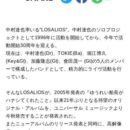
中村達也率いる”LOSALIOS”。中村達也のソロプロジ
ェクトとして1996年に活動を開始してから、今年で活
動開始30周年を迎える。
現在は、中村達也(Dr)、TOKIE(Ba)、堀江博久
(Key&Gt)、加藤隆志(Gt)、會⽥茂⼀ (Gt)の5⼈のメンバ
ーで構成したバンドとして、精⼒的にライヴ活動を⾏
っている。
そんなLOSALIOSが、2005年発表の『ゆうれい船⻑が
ハナシてくれたこと』以来21年ぶりとなる待望のオリ
ジナル・アルバムを、ユニバーサル ミュージックより
今秋発売することが発表された。
またニューアルバムのリリース発表と同時に、⾼解像