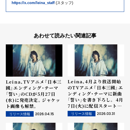
https://x.com/leina_staff
(スタッフ)
あわせて読みたい関連記事
Leina、4月より放送開始
Leina、TVアニメ『日本三
のTVアニメ『日本三國』エ
國』エンディング・テーマ
ンディング・テーマに新曲
「誓い」のCDが5月27日
「誓い」を書き下ろし。 4月
(水)に発売決定。ジャケッ
7日(火)に配信スタート&
ト画像も解禁。
配信ジャケットも解禁。
2026.03.31
2026.04.15
リリース情報
リリース情報