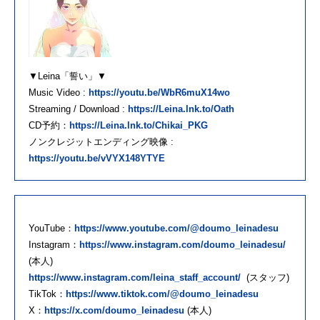
▼Leina「誓い」▼
Music Video :
https://youtu.be/WbR6muX14wo
Streaming / Download :
https://Leina.lnk.to/Oath
CD予約：
https://Leina.lnk.to/Chikai_PKG
ノンクレジットエンディング映像 :
https://youtu.be/vVYX148YTYE
YouTube：
https://www.youtube.com/@doumo_leinadesu
Instagram：
https://www.instagram.com/doumo_leinadesu/
(本人)
https://www.instagram.com/leina_staff_account/
(スタッフ)
TikTok：
https://www.tiktok.com/@doumo_leinadesu
X：
https://x.com/doumo_leinadesu
(本人)