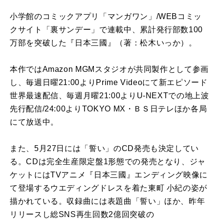
小学館のコミックアプリ「マンガワン」/WEBコミッ
クサイト「裏サンデー」で連載中、累計発行部数100
万部を突破した『日本三國』（著：松木いっか）。
本作ではAmazon MGMスタジオが共同製作として参画
し、毎週日曜21:00よりPrime Videoにて新エピソード
世界最速配信、毎週月曜21:00よりU-NEXTでの地上波
先行配信/24:00よりTOKYO MX・ＢＳ日テレほか各局
にて放送中。
また、5月27日には「誓い」のCD発売も決定してい
る。CDは完全生産限定盤1形態での発売となり、ジャ
ケットにはTVアニメ『日本三國』エンディング映像に
て登場するウエディングドレスを着た東町 小紀の姿が
描かれている。収録曲には表題曲「誓い」ほか、昨年
リリースし総SNS再生回数2億回突破の