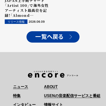
JAPAN上半期チャート
「Artist 100」で海外女性
アーティスト最高位を記
録！「Almond
Chocolate」は「JAPAN
2026.06.09
リリース情報
Hot 100」で73位にランク
イン...ロングヒットが際立
つ
一覧へ戻る
ニュース
ABOUT
特集
USENの音楽配信サービスと番組
インタビュー
情報サイト