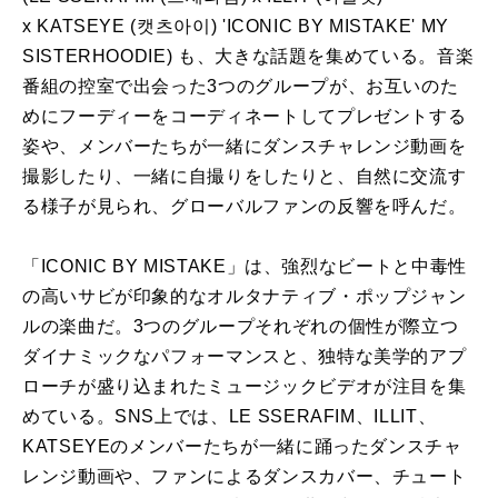
x
KATSEYE
(캣츠아이) '
ICONIC
BY
MISTAKE
' MY
SISTERHOODIE) も、大きな話題を集めている。音楽
番組の控室で出会った3つのグループが、お互いのた
めにフーディーをコーディネートしてプレゼントする
姿や、メンバーたちが一緒にダンスチャレンジ動画を
撮影したり、一緒に自撮りをしたりと、自然に交流す
る様子が見られ、
グローバル
ファンの反響を呼んだ。
「
ICONIC
BY
MISTAKE
」は、強烈なビートと中毒性
の高いサビが印象的なオルタナティブ・ポップジャン
ルの
楽曲
だ。3つのグループそれぞれの個性が際立つ
ダイナミックなパフォーマンスと、独特な美学的アプ
ローチが盛り込まれたミュージックビデオが注目を集
めている。SNS上では、
LE
SSERAFIM
、
ILLIT
、
KATSEYE
のメンバーたちが一緒に踊ったダンスチャ
レンジ動画や、ファン
による
ダンスカバー、チュート