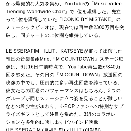
から爆発的な人気を集め、YouTubeの「Music Video
Trending Worldwide Chart」で1
位
を獲得した。先立
って1
位
を獲得していた「
ICONIC
BY
MISTAKE
」の
ミュージックビデオは、現在では再生数2300万回を突
破し、同チャートの上
位
圏を維持している。
LE
SSERAFIM
、
ILLIT
、
KATSEYE
が揃って出演した
韓国の音楽番組Mnet『M COUNTDOWN』ステージ映
像は、6月16日午前時点で、YouTube再生数が840万
回を超えた。その日の『M COUNTDOWN』放送回の
映像の中でも、圧倒的に多い再生回数を誇っている。
彼女たちの圧巻のパフォーマンスはもちろん、3つの
グループが同じステージに立つ姿を見ることが難しい
などの希少性が加わり、K‑POPファンへの特別なサプ
ライズギフトとして注目を集めた。3組の
コラボレー
ション
を多角的に映し出すビハインド映像
(
LE
SSERAFIM
(르세라핌) x
ILLIT
(아일릿)