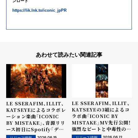
ンロード
https://lik.lnk.to/iconic_jpPR
あわせて読みたい関連記事
LE SSERAFIM、ILLIT、
LE SSERAFIM、ILLIT、
KATSEYEの3組によるコ
KATSEYEによるコラボレ
ラボ曲「ICONIC BY
ーション楽曲「ICONIC
MISTAKE」MV先行公開！
BY MISTAKE」、音源リリ
強烈なビートと中毒性の高
ース初日にSpotify「デイ
いサビが圧巻！
リートップソング グロー
2026.06.12
2026.06.15
リリース情報
リリース情報