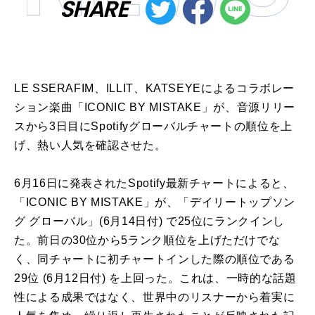
SHARE
LE
SSERAFIM
、
ILLIT
、
KATSEYE
による
コラボレー
ション
楽曲
「
ICONIC
BY
MISTAKE
」が、音源リリー
スから3日目に
Spotify
グローバル
チャートの順
位
を上
げ、熱い人気を確認させた。
6月16日に発表された
Spotify
最新チャート
による
と、
「
ICONIC
BY
MISTAKE
」が、「
デイリー
トップ
ソン
グ
グローバル
」(6月14日付) で
25
位
にランクインし
た。前日の30
位
から5ランク順
位
を上げただけでな
く、同チャートに初チャートインした際の順
位
である
29
位
(6月12日付) を上回った。これは、一時的な話題
性
による
成果ではなく、世界中のリスナーから着実に