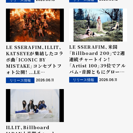
バル」で29位！
LE SSERAFIM、米国
LE SSERAFIM、ILLIT、
「Billboard 200」で2週
KATSEYEが集結したコラ
連続チャートイン！
ボ曲「ICONIC BY
「Artist 100」39位でアル
MISTAKE」コンセプトフ
バム・音源ともにグローバ
ォト公開！ ...LE
ル人気を証明！
SSERAFIM、ILLIT、
2026.06.11
2026.06.11
リリース情報
リリース情報
KATSEYEによる唯一無二
の『ガールパワー』に期待
高まる！ ...6月11日にMV
公開 & 『M
COUNTDOWN』出演！6
月12日午後1時に音源リリ
ース！
ILLIT、Billboard