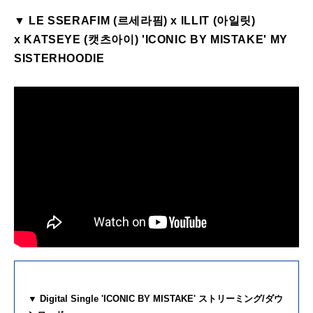
▼
LE
SSERAFIM
(르세라핌) x
ILLIT
(아일릿)
x
KATSEYE
(캣츠아이) '
ICONIC
BY
MISTAKE
' MY
SISTERHOODIE
▼ Digital Single '
ICONIC
BY
MISTAKE
' ストリーミング/ダウ