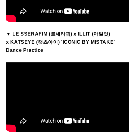
▼
LE
SSERAFIM
(르세라핌) x
ILLIT
(아일릿)
x
KATSEYE
(캣츠아이) '
ICONIC
BY
MISTAKE
'
Dance Practice