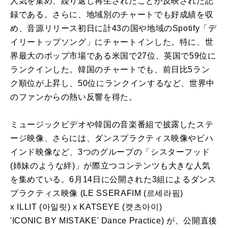
人気を集め、繰り返し再生されたことが反映された記
録である。さらに、地域別のチャートでも好成績を収
め、音源リリース初日に計43の国や地域の
Spotify
「
デ
イリー
トップ
ソング
」にチャートインした。特に、世
界最大のポップ市場である米国で27
位
、英国で59
位
に
ランクインした。韓国のチャートでも、前日比5ラン
ク順
位
が上昇し、50
位
にランクインするなど、世界中
のファンからの熱い反響を得た。
ミュージックビデオや韓国の音楽番組で披露したステ
ージ映像、さらには、ダンスプラクティス映像やビハ
インド映像など、3つのグループの「シスターフッド
(姉妹のような絆)」が際立つコンテンツも大きな人気
を集めている。6月14日に公開された3組
による
ダンス
プラクティス映像 (
LE
SSERAFIM
(르세라핌)
x
ILLIT
(아일릿) x
KATSEYE
(캣츠아이)
'
ICONIC
BY
MISTAKE
' Dance Practice) が、公開直後