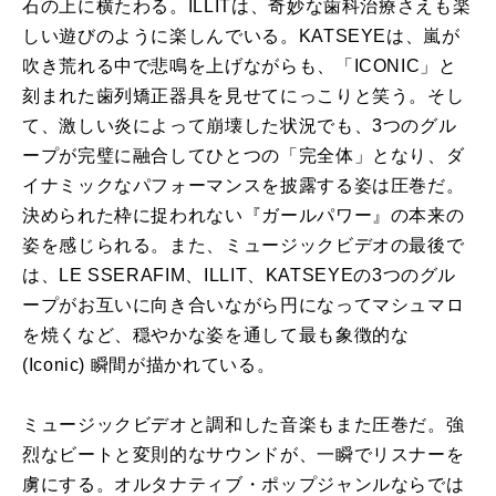
石の上に横たわる。ILLITは、奇妙な歯科治療さえも楽
しい遊びのように楽しんでいる。KATSEYEは、嵐が
吹き荒れる中で悲鳴を上げながらも、「ICONIC」と
刻まれた歯列矯正器具を見せてにっこりと笑う。そし
て、激しい炎によって崩壊した状況でも、3つのグル
ープが完璧に融合してひとつの「完全体」となり、ダ
イナミックなパフォーマンスを披露する姿は圧巻だ。
決められた枠に捉われない『ガールパワー』の本来の
姿を感じられる。また、ミュージックビデオの最後で
は、LE SSERAFIM、ILLIT、KATSEYEの3つのグル
ープがお互いに向き合いながら円になってマシュマロ
を焼くなど、穏やかな姿を通して最も象徴的な
(Iconic) 瞬間が描かれている。
ミュージックビデオと調和した音楽もまた圧巻だ。強
烈なビートと変則的なサウンドが、一瞬でリスナーを
虜にする。オルタナティブ・ポップジャンルならでは