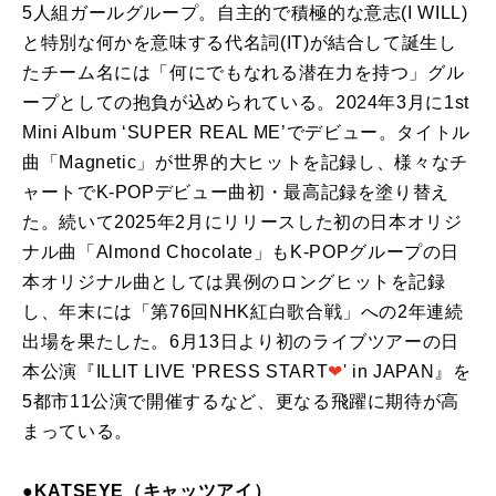
5人組ガールグループ。自主的で積極的な意志(I WILL)
と特別な何かを意味する代名詞(IT)が結合して誕生し
たチーム名には「何にでもなれる潜在力を持つ」グル
ープとしての抱負が込められている。2024年3月に1st
Mini Album ‘SUPER REAL ME’でデビュー。タイトル
曲「Magnetic」が世界的大ヒットを記録し、様々なチ
ャートでK-POPデビュー曲初・最高記録を塗り替え
た。続いて2025年2月にリリースした初の日本オリジ
ナル曲「Almond Chocolate」もK-POPグループの日
本オリジナル曲としては異例のロングヒットを記録
し、年末には「第76回NHK紅白歌合戦」への2年連続
出場を果たした。6月13日より初のライブツアーの日
本公演『ILLIT LIVE 'PRESS START︎︎
❤
' in JAPAN』を
5都市11公演で開催するなど、更なる飛躍に期待が高
まっている。
●KATSEYE（キャッツアイ）