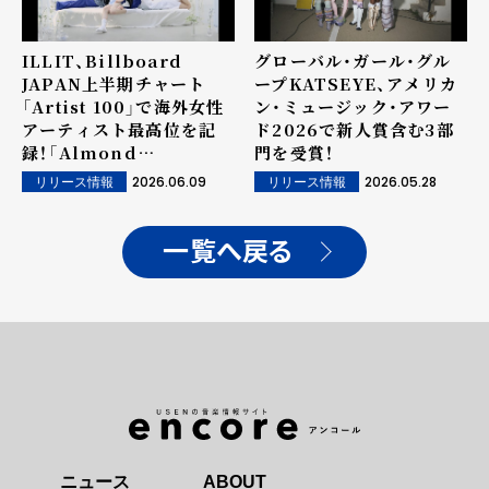
月12日午後1時に音源リリ
ース！
ILLIT、Billboard
グローバル・ガール・グル
JAPAN上半期チャート
ープKATSEYE、アメリカ
「Artist 100」で海外女性
ン・ミュージック・アワー
アーティスト最高位を記
ド2026で新人賞含む3部
録！「Almond
門を受賞！
Chocolate」は「JAPAN
2026.06.09
2026.05.28
リリース情報
リリース情報
Hot 100」で73位にランク
イン...ロングヒットが際立
つ
一覧へ戻る
ニュース
ABOUT