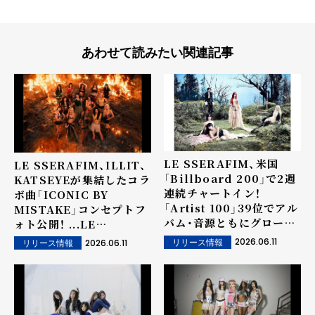
あわせて読みたい関連記事
LE SSERAFIM、米国
LE SSERAFIM、ILLIT、
「Billboard 200」で2週
KATSEYEが集結したコラ
連続チャートイン！
ボ曲「ICONIC BY
「Artist 100」39位でアル
MISTAKE」コンセプトフ
バム・音源ともにグローバ
ォト公開！ ...LE
ル人気を証明！
SSERAFIM、ILLIT、
2026.06.11
2026.06.11
リリース情報
リリース情報
KATSEYEによる唯一無二
の『ガールパワー』に期待
高まる！ ...6月11日にMV
公開 & 『M
COUNTDOWN』出演！6