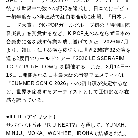
5月にデビューした5人組ガールグループ。デビュー直
後より世界中で数々の記録を達成し、日本ではデビュ
ー初年度から3年連続で紅白歌合戦に出場、「日本レ
コード大賞」でK-POPガールグループ初の「特別国際
音楽賞」を受賞するなど、K-POP史のみならず日本の
音楽史に名を残す偉業を成し遂げてきた。2026年7月
より、韓国・仁川公演を皮切りに世界23都市32公演を
巡る2度目のワールドツアー『2026 LE SSERAFIM
TOUR 'PUREFLOW'』を開催する。また、8月14日〜
16日に開催される日本最大級の音楽フェスティバル
『SUMMER SONIC 2026』への初出演が決定するな
ど、世界を席巻するアーティストとして圧倒的な存在
感を誇っている。
●ILLIT（アイリット）
サバイバル番組『R U NEXT?』を通じて、YUNAH、
MINJU、MOKA、WONHEE、IROHAで結成された、