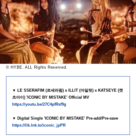
©︎ HYBE. ALL Rights Reserved.
▼ LE SSERAFIM (르세라핌) x ILLIT (아일릿) x KATSEYE (캣
츠아이) 'ICONIC BY MISTAKE' Official MV
https://youtu.be/27C4pfRsf9g
▼ Digital Single 'ICONIC BY MISTAKE' Pre-add/Pre-save
https://lik.lnk.to/iconic_jpPR