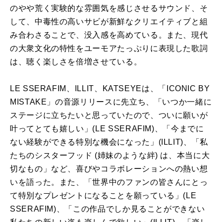
のやや荒く実験的な雰囲気を感じさせるサウンド、そ
して、中毒性の高いサビが新鮮なクリエイティブと組
み合わさることで、没入感を高めている。また、現代
の大衆文化の特性をユーモアたっぷりに表現した歌詞
は、聴く楽しさを倍増させている。
LE SSERAFIM、ILLIT、KATSEYEは、「ICONIC BY
MISTAKE」の音源リリースに先立ち、「いつか一緒に
ステージに立ちたいと思っていたので、ついに願いが
叶ってとても嬉しい」(LE SSERAFIM)、「今までに
ない経験ができる特別な機会になった」(ILLIT)、「私
たちのシスターフッド (姉妹のような絆) は、本当に大
切なもの」など、喜びやコラボレーションへの熱い想
いを語った。また、「世界中のファンの皆さんにとっ
て特別なプレゼントになることを願っている」(LE
SSERAFIM)、「この作品でしか見ることができない