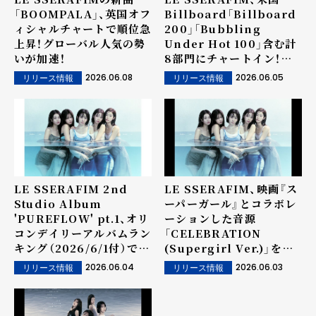
「BOOMPALA」、英国オフ
Billboard「Billboard
ィシャルチャートで順位急
200」「Bubbling
上昇！グローバル人気の勢
Under Hot 100」含む計
いが加速！
8部門にチャートイン！ア
ルバム・音源いずれも世界
2026.06.08
2026.06.05
リリース情報
リリース情報
的ヒット！
LE SSERAFIM 2nd
LE SSERAFIM、映画『ス
Studio Album
ーパーガール』とコラボレ
'PUREFLOW' pt.1、オリ
ーションした音源
コンデイリーアルバムラン
「CELEBRATION
キング（2026/6/1付）で1
(Supergirl Ver.)」をサ
位を獲得！デビュー作から
プライズ公開！
2026.06.04
2026.06.03
リリース情報
リリース情報
7作連続1位の快挙！