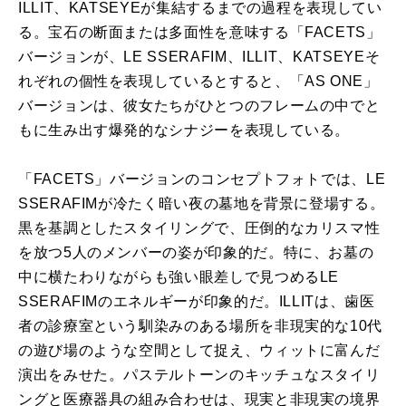
ILLIT
、
KATSEYE
が集結するまでの過程を表現してい
る。宝石の断面または多面性を意味する「FACETS」
バージョンが、
LE SSERAFIM
、
ILLIT
、
KATSEYE
そ
れぞれの個性を表現しているとすると、「AS ONE」
バージョンは、彼女たちがひとつのフレームの中でと
もに生み出す爆発的なシナジーを表現している。
「FACETS」バージョンのコンセプトフォトでは、
LE
SSERAFIM
が冷たく暗い夜の墓地を背景に登場する。
黒を基調としたスタイリングで、圧倒的なカリスマ性
を放つ5人のメンバーの姿が印象的だ。特に、お墓の
中に横たわりながらも強い眼差しで見つめる
LE
SSERAFIM
のエネルギーが印象的だ。
ILLIT
は、歯医
者の診療室という馴染みのある場所を非現実的な10代
の遊び場のような空間として捉え、ウィットに富んだ
演出をみせた。パステルトーンのキッチュなスタイリ
ングと医療器具の組み合わせは、現実と非現実の境界