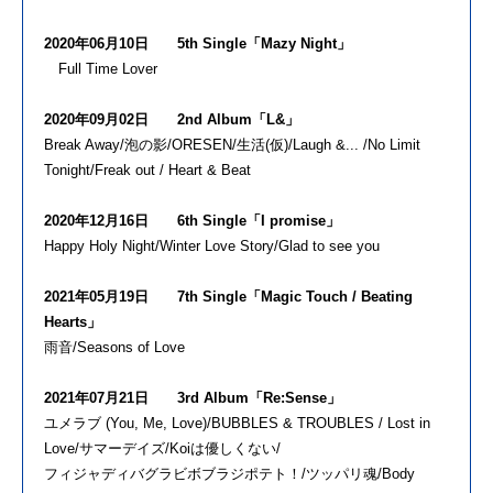
2020年06月10日 5th Single「Mazy Night」
Full Time Lover
2020年09月02日 2nd Album「L&」
Break Away/泡の影/ORESEN/生活(仮)/Laugh &... /No Limit
Tonight/Freak out / Heart & Beat
2020年12月16日 6th Single「I promise」
Happy Holy Night/Winter Love Story/Glad to see you
2021年05月19日 7th Single「Magic Touch / Beating
Hearts」
雨音/Seasons of Love
2021年07月21日 3rd Album「Re:Sense」
ユメラブ (You, Me, Love)/BUBBLES & TROUBLES / Lost in
Love/サマーデイズ/Koiは優しくない/
フィジャディバグラビボブラジポテト！/ツッパリ魂/Body