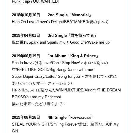
Funk it up/YOU, WANTED!
2018年10月10日 2nd Single「Memorial」
High On Love!/Lover's Delight/BEATMAKER/愛のすべて
2019年04月03日 3rd Single「君を待ってる」
風に乗れ/Spark and Spark/グッとGood Life/Wake me up
2019年06月19日 1st Album「King & Prince」
Sha-la-laハジけるLove/Can‘t Stop Now/マホロバ/別々の
空/FEEL LIKE GOLD/Big Bang/Dance with me/
Super Duper Crazy/Letter/ Song for you ～君を信じて～/君に
ありがとう/サマー・ステーション/
Hello!!!ハルイロ/勝つんだWIN!/MIXTURE/Alright /THE DREAM
BOYS/You are my Princess/
描いた未来～たどり着くまで～
2019年08月28日 4th Single「koi-wazurai」
STEAL YOUR NIGHT/Smiling Forever/君は、綺麗だ。/Oh My
Girl