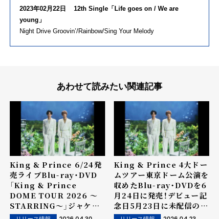
2023年02月22日 12th Single「Life goes on / We are
young」
Night Drive Groovin’/Rainbow/Sing Your Melody
あわせて読みたい関連記事
King & Prince 6/24発
King & Prince 4大ドー
売ライブBlu-ray・DVD
ムツアー東京ドーム公演を
「King & Prince
収めたBlu-ray・DVDを6
DOME TOUR 2026 ～
月24日に発売！デビュー記
STARRING～」ジャケッ
念日5月23日に未配信の全
ト写真＆収録内容が公開！
楽曲配信開始！
2026.04.30
2026.04.23