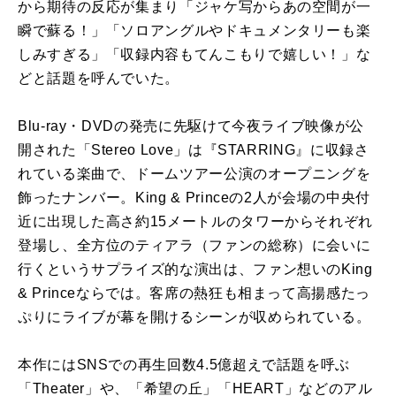
から期待の反応が集まり「ジャケ写からあの空間が一
瞬で蘇る！」「ソロアングルやドキュメンタリーも楽
しみすぎる」「収録内容もてんこもりで嬉しい！」な
どと話題を呼んでいた。
Blu-ray・DVDの発売に先駆けて今夜ライブ映像が公
開された「Stereo Love」は『STARRING』に収録さ
れている楽曲で、ドームツアー公演のオープニングを
飾ったナンバー。King & Princeの2人が会場の中央付
近に出現した高さ約15メートルのタワーからそれぞれ
登場し、全方位のティアラ（ファンの総称）に会いに
行くというサプライズ的な演出は、ファン想いのKing
& Princeならでは。客席の熱狂も相まって高揚感たっ
ぷりにライブが幕を開けるシーンが収められている。
本作にはSNSでの再生回数4.5億超えで話題を呼ぶ
「Theater」や、「希望の丘」「HEART」などのアル