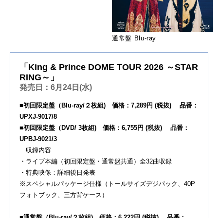
通常盤 Blu-ray
「King & Prince DOME TOUR 2026 ～STAR
RING～」
発売日：6月24日(水)
■初回限定盤（Blu-ray/２枚組) 価格：7,289円 (税抜) 品番：
UPXJ-9017/8
■初回限定盤（DVD/ 3枚組) 価格：6,755円 (税抜) 品番：
UPBJ-9021/3
収録内容
・ライブ本編（初回限定盤・通常盤共通）全32曲収録
・特典映像：詳細後日発表
※スペシャルパッケージ仕様（トールサイズデジパック、40P
フォトブック、三方背ケース）
■通常盤（Blu-ray/２枚組) 価格：6,222円 (税抜) 品番：