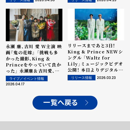
リリース情報
リリース情報
リリースまであと3日！
永瀬 廉、吉川 愛 W主演 映
King & Prince NEWシ
画『鬼の花嫁』 「挑戦も多
ングル 「Waltz for
かった撮影、King ＆
Lily」ミュージックビデオ
Princeをやっていて良か
公開！ 本日よりデジタル先
った」 永瀬廉＆吉川愛、最
行配信も開始！
大の見せ場＜舞踏会ダンス
2026.03.23
リリース情報
ライブ／イベント情報
シーン＞ で揃ってクラン
2026.04.17
クアップ！ "チーム鬼花"笑
顔の完走、クランクアップ
写真＆コメント到着
一覧へ戻る