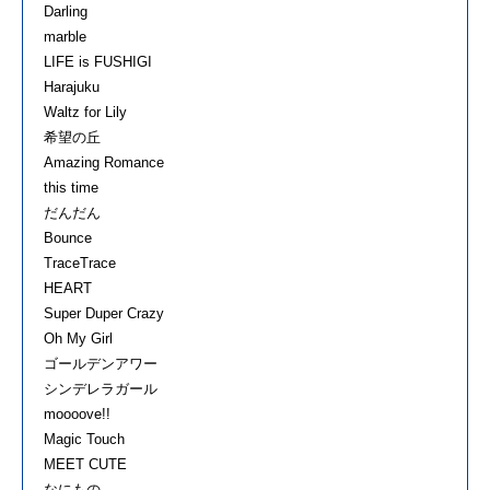
Darling
marble
LIFE is FUSHIGI
Harajuku
Waltz for Lily
希望の丘
Amazing Romance
this time
だんだん
Bounce
TraceTrace
HEART
Super Duper Crazy
Oh My Girl
ゴールデンアワー
シンデレラガール
moooove!!
Magic Touch
MEET CUTE
なにもの