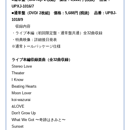
UPXJ-1016/7
■通常盤（DVD/ 2枚組) 価格：5,688円 (税抜) 品番：UPBJ-
1018/9
収録内容
・ライブ本編（初回限定盤・通常盤共通）全32曲収録
・特典映像：詳細後日発表
※通常トールパッケージ仕様
ライブ本編収録楽曲（全32曲収録）
Stereo Love
Theater
I Know
Beating Hearts
Moon Lover
koi-wazurai
&LOVE
Don't Grow Up
What We Got 〜奇跡はきみと〜
Sunset