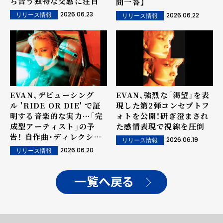
ち合う独特な交感に注目
問一答】
2026.06.23
2026.06.22
リリース情報
リリース情報
EVAN、デビューシング
EVAN、強烈な「渇望」を表
ル 'RIDE OR DIE' で証
現した第2弾コンセプトフ
明する音楽的な実力···「完
ォトを公開！研ぎ澄まされ
成型アーティスト」の予
た感情表現で視線を圧倒
告！ 自作曲・ディレクショ
2026.06.19
リリース情報
ン・カバー曲で積み上げた
2026.06.20
リリース情報
実力を全面的に発揮
一覧へ戻る