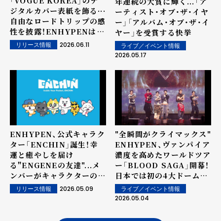
「VOGUE KOREA」のデ
年連続の大賞に輝く...「ア
ジタルカバー表紙を飾る···
ーティスト・オブ・ザ・イヤ
自由なロードトリップの感
ー」「アルバム・オブ・ザ・イ
性を披露！ENHYPENは
ヤー」を受賞する快挙
Billboard JAPAN上半
2026.06.11
リリース情報
ライブ／イベント情報
期チャート「Top
2026.05.17
Albums Sales」4位を記
録
ENHYPEN、公式キャラク
"全瞬間がクライマックス"
ター「ENCHIN」誕生！幸
ENHYPEN、ヴァンパイア
運と癒やしを届け
濃度を高めたワールドツア
る"ENGENEの友達"...メ
ー「BLOOD SAGA」開幕！
ンバーがキャラクターの構
日本では初の4大ドームツ
想からデザインまで直接参
アー開催へ
2026.05.09
ライブ／イベント情報
リリース情報
加
2026.05.04