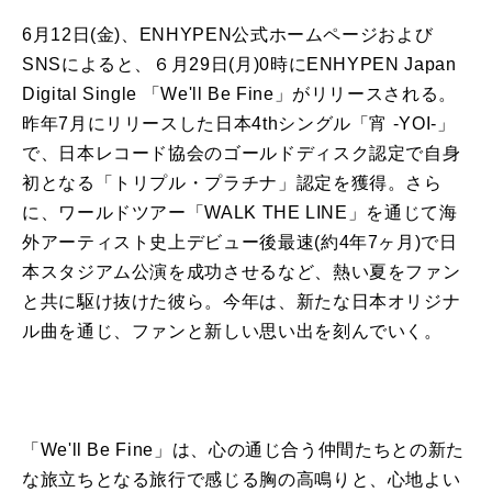
6月12日(金)、ENHYPEN公式ホームページおよび
SNSによると、６月29日(月)0時にENHYPEN Japan
Digital Single 「We'll Be Fine」がリリースされる。
昨年7月にリリースした日本4thシングル「宵 -YOI-」
で、日本レコード協会のゴールドディスク認定で自身
初となる「トリプル・プラチナ」認定を獲得。さら
に、ワールドツアー「WALK THE LINE」を通じて海
外アーティスト史上デビュー後最速(約4年7ヶ月)で日
本スタジアム公演を成功させるなど、熱い夏をファン
と共に駆け抜けた彼ら。今年は、新たな日本オリジナ
ル曲を通じ、ファンと新しい思い出を刻んでいく。
「We'll Be Fine」は、心の通じ合う仲間たちとの新た
な旅立ちとなる旅行で感じる胸の高鳴りと、心地よい