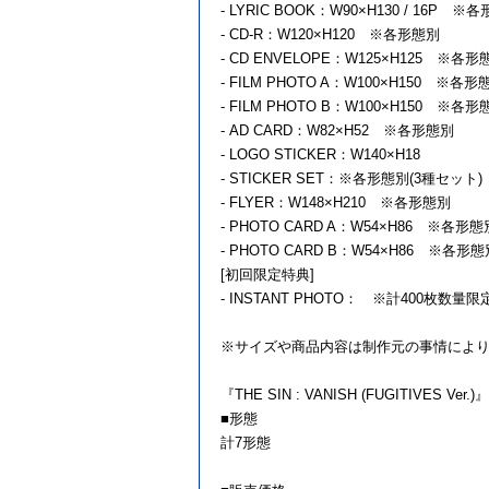
- LYRIC BOOK：W90×H130 / 16P ※
- CD-R：W120×H120 ※各形態別
- CD ENVELOPE：W125×H125 ※各形
- FILM PHOTO A：W100×H150 ※各形
- FILM PHOTO B：W100×H150 ※
- AD CARD：W82×H52 ※各形態別
- LOGO STICKER：W140×H18
- STICKER SET：※各形態別(3種セット)
- FLYER：W148×H210 ※各形態別
- PHOTO CARD A：W54×H86 ※各
- PHOTO CARD B：W54×H86 ※各
[初回限定特典]
- INSTANT PHOTO： ※計400枚数
※サイズや商品内容は制作元の事情によ
『THE SIN : VANISH (FUGITIVES Ver.)』
■形態
計7形態