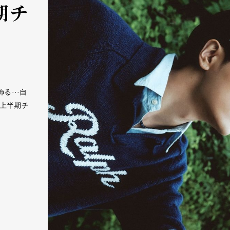
半期チ
る···自
AN上半期チ