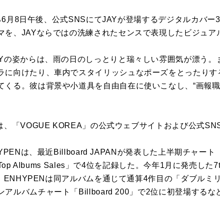
は去る6月8日午後、公式SNSにてJAYが登場するデジタルカバ
マを、JAYならではの洗練されたセンスで表現したビジュア
AYの姿からは、雨の日のしっとりと瑞々しい雰囲気が漂う。
ラに向けたり、車内でスタイリッシュなポーズをとったりす
てくる。彼は背景や小道具を自由自在に使いこなし、“画報職
は、「VOGUE KOREA」の公式ウェブサイトおよび公式S
PENは、最近Billboard JAPANが発表した上半期チャート
p Albums Sales」で4位を記録した。今年1月に発売した7th Mi
だ。ENHYPENは同アルバムを通じて通算4作目の「ダブル
ルバムチャート「Billboard 200」で2位に初登場す