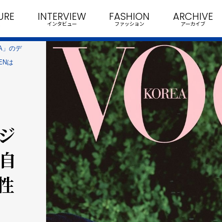
URE
INTERVIEW
FASHION
ARCHIVE
インタビュー
ファッション
アーカイブ
EA」のデ
ENは
デジ
·自
性