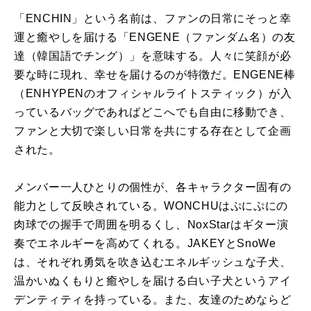
「ENCHIN」という名前は、ファンの日常にそっと幸
運と癒やしを届ける「ENGENE（ファンダム名）の友
達（韓国語でチング）」を意味する。人々に笑顔が必
要な時に現れ、幸せを届けるのが特徴だ。ENGENE棒
（ENHYPENのオフィシャルライトスティック）が入
っているバッグであればどこへでも自由に移動でき、
ファンと大切で楽しい日常を共にする存在として企画
された。
メンバー一人ひとりの個性が、各キャラクター固有の
能力として反映されている。WONCHUはぷにぷにの
肉球での握手で周囲を明るくし、NoxStarはギター演
奏でエネルギーを高めてくれる。JAKEYとSnoWe
は、それぞれ勇気を吹き込むエネルギッシュな子犬、
温かいぬくもりと癒やしを届ける白い子犬というアイ
デンティティを持っている。また、友達のためならど