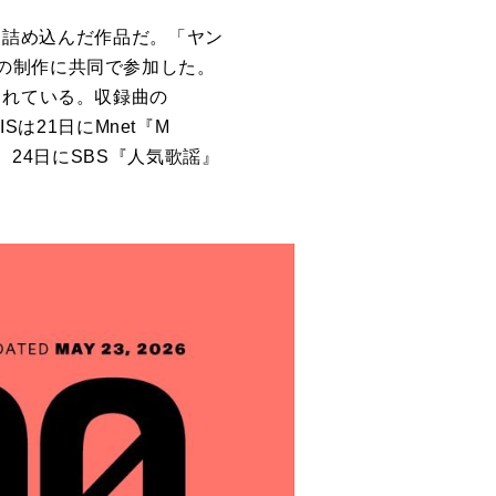
を
詰め込んだ作品だ。「ヤン
の制作
に
共同
で
参加した。
されている。収録曲の
IS
は21日
に
Mnet『M
』、24日
に
SBS『人気歌謡』