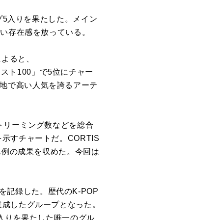
プ
5
入り
を
果たした。メイン
強い存在感
を
放っている。
に
よると、
ィスト
100
」
で
5
位
に
チャー
現地
で
高い人気
を
誇る
アーテ
トリーミング数など
を
総合
を
示すチャートだ。
CORTIS
異例の成果
を
収めた。今回は
を
記録
した。歴代のK-POP
達成したグループとなった。
入り
を
果たした唯一のグル