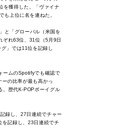
位
を
獲得した。「ヴァイナ
で
も上
位
に
名
を
連ねた。
」と「グローバル（
米
国
を
れぞれ63
位
、31
位
（
5
月9日
ング」
で
は11
位
を
記録
し
のSpotify
で
も確認
で
ナーの比率が最も高かっ
る。歴代K-POPボーイグル
を
記録
し、27日連続
で
チャー
位
を
記録
し、23日連続
で
チ