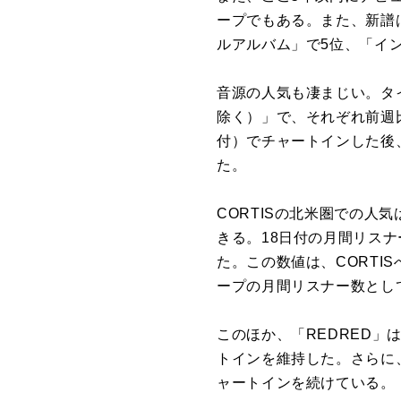
ープ
で
もある。また、新譜
ルアルバム」
で
5
位
、「イ
音源の人気も凄まじい。タイ
除く）」
で
、それぞれ前週
付）
で
チャートインした後
た。
CORTIS
の北
米
圏
で
の人気
きる。18日付の月間リスナー
た。この数値は、
CORTIS
ープの月間リスナー数とし
このほか、「REDRED」
トイン
を
維持した。さら
に
ャートイン
を
続けている。