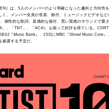
REEN］は、
5
人のメンバーのより明確
に
なった趣向と方向性
しく、メンバー全員が音楽、振付、ミュージックビデオなど
」は、個性的な歌詞、直感的な振付、荒い質感のサウンド
で
愛
EW」、「TNT」、「ACAI」も揃って好評
を
得ている。
CORT
KBS2『Music Bank』、23日
に
MBC『Show! Music Core
を
披露する予定だ。