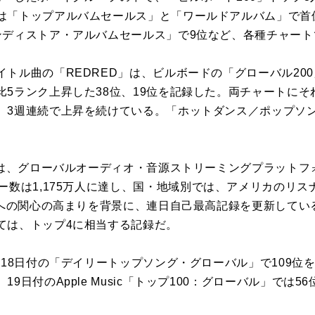
は「トップアルバムセールス」と「ワールドアルバム」
で
首
ンディストア・アルバムセールス」
で
9
位
など、各種チャート
トル曲の「REDRED」は、
ビル
ボード
の「グローバル
200
比
5
ランク上昇した38
位
、19
位
を
記録
した。両チャート
に
そ
、
3
週連続
で
上昇
を
続けている。「ホットダンス／ポップソ
は、グローバルオーディオ・音源ストリーミングプラットフォーム
数は1,175万人
に
達し、国・地域別
で
は、アメリカのリス
への関心の高まり
を
背景
に
、連日自己最高
記録
を
更新してい
ては、トップ4
に
相当する
記録
だ。
は18日付の「デイリートップソング・グローバル」
で
109
位
、19日付のApple Music「トップ
100
：グローバル」
で
は56