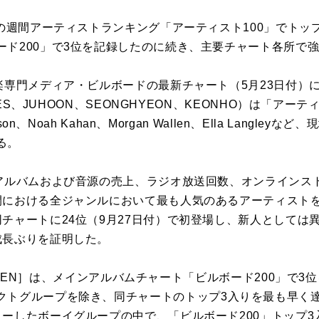
の週間
アーティスト
ランキング「
アーティスト
100
」
で
トッ
ード
200
」
で
3
位
を
記録
したの
に
続き、主要チャート各所
で
楽専門メディア・
ビル
ボード
の最新チャート（
5
月23日付）
ES、JUHOON、SEONGHYEON、KEONHO）は「
アーテ
on、Noah Kahan、Morgan Wallen、Ella Langleyなど、
る。
アルバムおよび音源の売上、ラジオ放送回数、オンラインス
間
に
おける全ジャンル
に
おいて最も人気のある
アーティスト
同チャート
に
24
位
（9月27日付）
で
初登場し、新人としては
成長ぶり
を
証明した。
NGREEN］は、メインアルバムチャート「
ビル
ボード
200
」
で
3
位
クトグループ
を
除き、同チャートのトップ
3
入り
を
最も早く
ューしたボーイグループの中
で
、「
ビル
ボード
200
」トップ
3