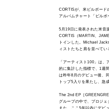
CORTIS
が、
米
ビル
ボード
アルバムチャート「
ビル
ボ
5
月19日
に
発表された
米
音
CORTIS
（MARTIN、JAM
トインした。Michael Jacks
ィスト
たちと肩
を
並べてい
「
アーティスト
100
」は、
的
に
集計した指標
で
、1週
は昨年8月のデビュー後、
トップ
5
入り
を
果たし、急
The 2nd EP［GREE
グループの中
で
、プロジェ
また、ここ
5
年以内
に
デビ