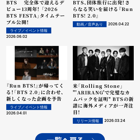
BTS 完全体で迎えるデ
BTS、団体旅行に出発！さ
ビュー13周年！ 「2026
らなる笑いを届ける『Run
BTS FESTA」タイムテー
BTS! 2.0』
ブル公開！
2026.04.22
動画／音声あり
ライブ／イベント情報
2026.06.02
『Run BTS!』が帰ってく
米「Rolling Stone」
る！「BTS 2.0」に合わせ、
"'ARIRANG'で完璧なカ
新しくなった企画を予告
ムバックを証明" BTSの新
譜に海外メディアが一斉注
ライブ／イベント情報
目！
2026.04.01
2026.03.24
リリース情報