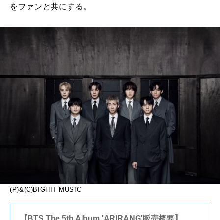
をファンと共にする。
(P)&(C)BIGHIT MUSIC
【BTS The 5th Album 'ARIRANG'販売概要】