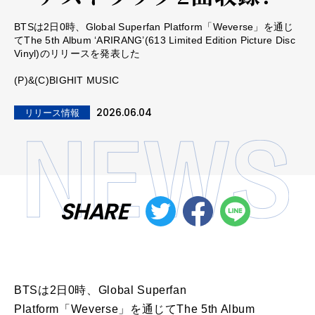
BTSは2日0時、Global Superfan Platform「Weverse」を通じ
てThe 5th Album ‘ARIRANG’(613 Limited Edition Picture Disc
Vinyl)のリリースを発表した
(P)&(C)BIGHIT MUSIC
2026.06.04
リリース情報
SHARE
BTSは2日0時、Global Superfan
Platform「Weverse」を通じてThe 5th Album