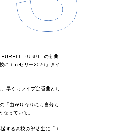
・
PURPLE BUBBLE
の
新曲
校にｉｎゼリー2026」
タイ
れ、早くもライブ定番曲とし
ng の「曲がりなりにも⾃分ら
となっている。
応援する⾼校の部活⽣に「ｉ