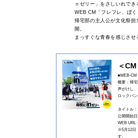
ｎゼリー」
をさしいれでき
WEB CM「フレフレ、ぼく
帰宅部の主⼈公が⽂化祭担
開。
まっすぐな⻘春を感じさせ
＜CM
■WEB-CM
概要：帰宅
声がけし、
ロックバン
タイトル：
公開開始⽇：
WEB URL
※5⽉12
す。