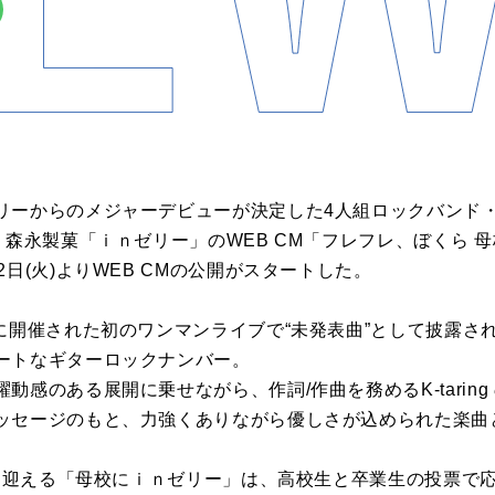
リーからのメジャーデビューが決定した
4⼈組ロックバンド
、
森永製菓「ｉｎゼリー」のWEB CM「フレフレ、ぼくら ⺟
12⽇(⽕)よりWEB CMの公開がスタートした。
に開催された初のワンマンライブで“未発表曲”
として披露さ
ートなギターロックナンバー。
躍動感のある展開に乗せながら、作詞/
作曲を務めるK-tari
ッセージのもと、⼒
強くありながら優しさが込められた楽曲
⽬を迎える「⺟校にｉｎゼリー」は、
⾼校⽣と卒業⽣の投票で