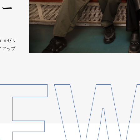
ター
「ｉｎゼリ
イアップ