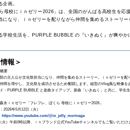
る企画。
ら⺟校にｉｎゼリー2026」は、
全国のがんばる⾼校⽣を応援
当になり、
ｉｎゼリーを配りながら仲間を集めるストーリーを
る学校⽣活を、
PURPLE BUBBLE
の『いきぬく』が爽やか
 情報＞
 概要
部の主⼈公が⽂化祭担当になり、仲間を集めるストーリー。ｉｎゼリーを配
仲間を増やし、⽂化祭を成功させるため奮闘します。縦型のVlog⾵な映像をお
ド・PURPLE BUBBLE と楽曲タイアップ。新曲「いきぬく」と共に、学
森永ｉｎゼリー「フレフレ、ぼくら ⺟校にｉｎゼリー2026」
2026年5⽉12⽇（⽕）
：
https://www.youtube.com/@in_jelly_morinaga
⽇（⽕）午前0時以降、ｉｎブランド公式YouTubeチャンネルでもご覧いただけ