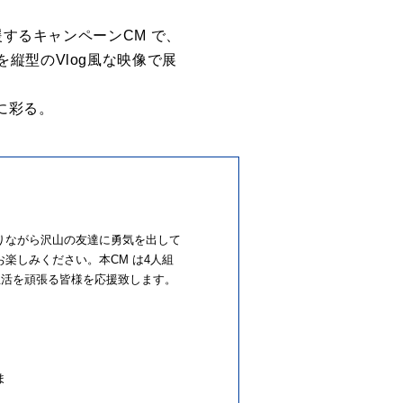
するキャンペーンCM で、
縦型のVlog
⾵な映像で展
に彩る。
りながら沢⼭の友達に勇気を出して
楽しみください。本CM は4⼈組
⽣⽣活を頑張る皆様を応援致します。
ま