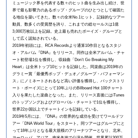
ミュージック界を代表する数々のヒット曲を生み出し続け、世
界で最も影響力のあるポップ・グループのひとつとして確固た
る地位を築いてきた。数々の全米No.1ヒット、記録的なツアー
動員、数多くの受賞歴を誇り、これまでの総セールスは1億
3,000万枚以上を記録。史上最も売れたボーイズ・グループと
して広く認知されている。
2019年初頭には、RCA Recordsより通算10作目となるスタジ
オ・アルバム『DNA』をリリース。同作は全米アルバム・チャ
ート初登場1位を獲得し、収録曲「Don’t Go Breaking My
Heart」は全米トップ10ヒットを記録した。同楽曲は2019年の
グラミー賞「最優秀ポップ・デュオ／グループ・パフォーマン
ス」にノミネートされるなど高い評価を獲得し、バックストリ
ート・ボーイズにとって10年ぶりのBillboard Hot 100チャート
入りを果たした楽曲となった。また、リリース直後にはiTunes
のトップソングおよびグローバル・チャートで1位を獲得し、
世界22か国以上でチャートインを記録している。
2019年5月には、『DNA』の世界的な成功を受けてワールドツ
アー「DNA World Tour」をスタート。同ツアーはグループにと
って18年ぶりとなる最大規模のアリーナツアーとなり、北米、
ヨーロッパ、アジア、南米各地で公演を開催。世界累計300万