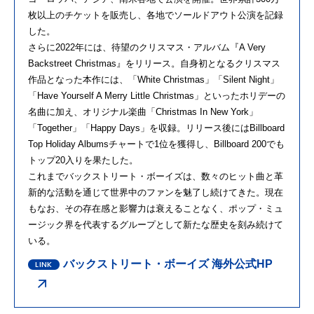
枚以上のチケットを販売し、各地でソールドアウト公演を記録
した。
さらに2022年には、待望のクリスマス・アルバム『A Very
Backstreet Christmas』をリリース。自身初となるクリスマス
作品となった本作には、「White Christmas」「Silent Night」
「Have Yourself A Merry Little Christmas」といったホリデーの
名曲に加え、オリジナル楽曲「Christmas In New York」
「Together」「Happy Days」を収録。リリース後にはBillboard
Top Holiday Albumsチャートで1位を獲得し、Billboard 200でも
トップ20入りを果たした。
これまでバックストリート・ボーイズは、数々のヒット曲と革
新的な活動を通じて世界中のファンを魅了し続けてきた。現在
もなお、その存在感と影響力は衰えることなく、ポップ・ミュ
ージック界を代表するグループとして新たな歴史を刻み続けて
いる。
バックストリート・ボーイズ 海外公式HP