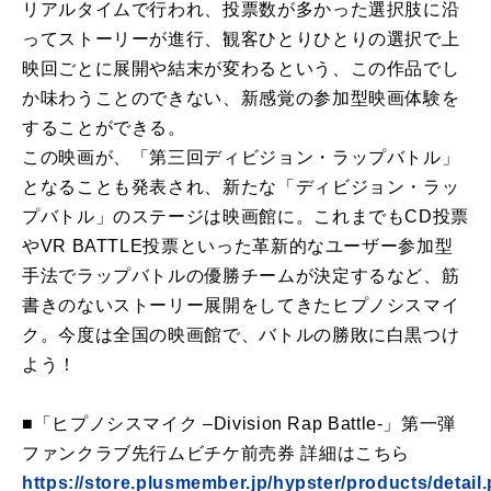
リアルタイムで行われ、投票数が多かった選択肢に沿
ってストーリーが進行、観客ひとりひとりの選択で上
映回ごとに展開や結末が変わるという、この作品でし
か味わうことのできない、新感覚の参加型映画体験を
することができる。
この映画が、「第三回ディビジョン・ラップバトル」
となることも発表され、新たな「ディビジョン・ラッ
プバトル」のステージは映画館に。これまでもCD投票
やVR BATTLE投票といった革新的なユーザー参加型
手法でラップバトルの優勝チームが決定するなど、筋
書きのないストーリー展開をしてきたヒプノシスマイ
ク。今度は全国の映画館で、バトルの勝敗に白黒つけ
よう！
■「ヒプノシスマイク –Division Rap Battle-」第一弾
ファンクラブ先行ムビチケ前売券 詳細はこちら
https://store.plusmember.jp/hypster/products/detail