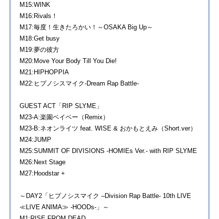
M15:WINK
M16:Rivals！
M17:毎度！生きたろかい！～OSAKA Big Up～
M18:Get busy
M19:夢の彼方
M20:Move Your Body Till You Die!
M21:HIPHOPPIA
M22:ヒプノシスマイク-Dream Rap Battle-
GUEST ACT「RIP SLYME」
M23-A:楽園ベイベー（Remix）
M23-B:ネオンライツ feat. WISE & おかもとえみ（Short.ver）
M24:JUMP
M25:SUMMIT OF DIVISIONS -HOMIEs Ver.- with RIP SLYME
M26:Next Stage
M27:Hoodstar +
～DAY2「ヒプノシスマイク –Division Rap Battle- 10th LIVE
≪LIVE ANIMA≫ -HOODs-」～
M1:RISE FROM DEAD