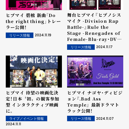
舞台ヒプマイ『ヒプノシス
ヒプマイ 碧棺 新曲「Do
マイク -Division Rap
the right thing」トレー
Battle-』Rule the
ラー公開！
Stage -Renegades of
2024.11.19
リリース情報
Female-Blu-ray・DVD
のダイジェスト映像公開！
2024.11.17
リリース情報
ヒプマイ 待望の映画化決
ヒプマイ ナゴヤ・ディビジ
定！日本〝初〟の観客参加
ョン『.Bad Ass
型 インタラクティブ映画
Temple』 最新ドラマト
に。
ラック公開！
2024.11.07
ライブ／イベント情報
リリース情報
2024.11.11