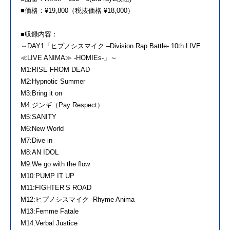
■価格：¥19,800（税抜価格 ¥18,000）
■収録内容：
～DAY1「ヒプノシスマイク –Division Rap Battle- 10th LIVE
≪LIVE ANIMA≫ -HOMIEs-」～
M1:RISE FROM DEAD
M2:Hypnotic Summer
M3:Bring it on
M4:ジンギ（Pay Respect）
M5:SANITY
M6:New World
M7:Dive in
M8:AN IDOL
M9:We go with the flow
M10:PUMP IT UP
M11:FIGHTER’S ROAD
M12:ヒプノシスマイク -Rhyme Anima
M13:Femme Fatale
M14:Verbal Justice