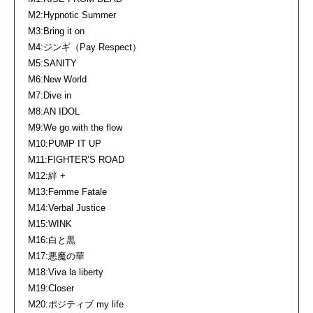
M2:Hypnotic Summer
M3:Bring it on
M4:ジンギ（Pay Respect）
M5:SANITY
M6:New World
M7:Dive in
M8:AN IDOL
M9:We go with the flow
M10:PUMP IT UP
M11:FIGHTER’S ROAD
M12:絆 +
M13:Femme Fatale
M14:Verbal Justice
M15:WINK
M16:白と黒
M17:悪魔の華
M18:Viva la liberty
M19:Closer
M20:ポジティブ my life