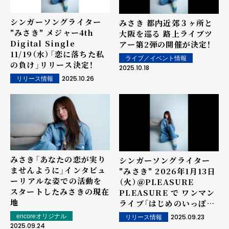
シンガーソングライター
みさき 都内近郊３ヶ所と
"みさき" メジャー4th
大阪を巡る 路上ライブツ
Digital Single
アー第2弾の開催が決定！
11/19（水）「恋に落ちた私
ライブ／イベント情報
の負け」リリース決定！
2025.10.18
2025.10.26
リリース情報
みさき「あなたの恋が実り
シンガーソングライター
ませんように」インタビュ
"みさき" 2026年1月13日
ー――リアルな姿での活動を
（火）＠PLEASURE
スタートしたみさきの現在
PLEASURE で ワンマン
地
ライブ「はじめのいっぽ」
開催決定!! 9/24（水）メジ
2025.09.23
encoreオリジナル
リリース情報
ャー3rd Digital
2025.09.24