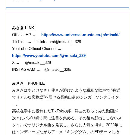
みさき LINK
Official HP →
https://www.universal-music.co.jp/misaki/
TikTok → tiktok.com/@misaki__329
YouTube Official Channel →
https://www.youtube.com/@misaki_329
X → @misaki__329
INSTAGRAM → @misaki__329/
みさき PROFILE
みさきはあどけなさと儚さが溶けたような繊細な歌声で “身近
でリアルな恋物語”を届ける長崎出身のシンガーソングライタ
ー。
高校在学中に投稿したTikTokの邦・洋曲の歌ってみた動画が
次々にバズり瞬く間に注目を集める。その後も顔出ししないス
タイルでオリジナル曲を発表し、さらに人気を博す。2022年に
はインディーズながらアニメ「キングダム」のEDテーマに抜