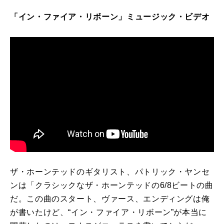
「
イン
・
ファイア
・
リボーン
」
ミュージック
・
ビデオ
ザ
・
ホーンテッド
の
ギタリスト、パトリック・ヤンセ
ンは
「
クラシックな
ザ
・
ホーンテッド
の
6/8ビート
の
曲
だ。
こ
の
曲
の
スタート、ヴァース、エンディングは俺
が
書いたけど、“
イン
・
ファイア
・
リボーン
”
が
本当に