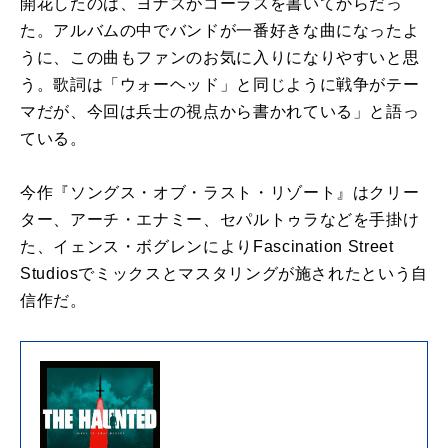
開花
した
の
は、
ヨナス
が
コーラス
を
書いて
から
だっ
た。
アルバム
の
中でバンド
が
一番好きな曲になったよ
うに、
こ
の
曲もファン
の
お気に入りになりやすいと思
う。歌詞は「
ウォーヘッド」と同じように戦争
が
テー
マだ
が
、
今回は兵士
の
視点
から
書かれている」と語っ
ている。
今作『ソングス・オブ・ラスト・リゾート』はクリー
ター、
アーチ・エナミー、セパルトゥラなど
を
手掛け
た、イェンス・
ボグレンによりFascination Street
Studiosでミックスとマスタリング
が
施されたという自
信作
だ。