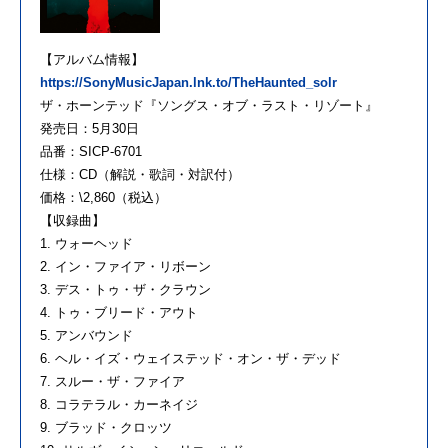
【
アルバム
情報】
https://SonyMusicJapan.lnk.to/
TheHaunted_solr
ザ
・
ホーンテッド
『ソングス・オブ・ラスト・リゾート』
発売
日
：
5
月
30
日
品番：SICP-6701
仕様：CD（解説・歌詞・対訳付）
価格：\2,860（税込）
【収録曲】
1. ウォーヘッド
2.
イン
・
ファイア
・
リボーン
3. デス・トゥ・
ザ
・クラウン
4. トゥ・ブリード・アウト
5
. アンバウンド
6. ヘル・イズ・ウェイステッド・オン・
ザ
・デッド
7. スルー・
ザ
・
ファイア
8. コラテラル・カーネイジ
9. ブラッド・クロッツ