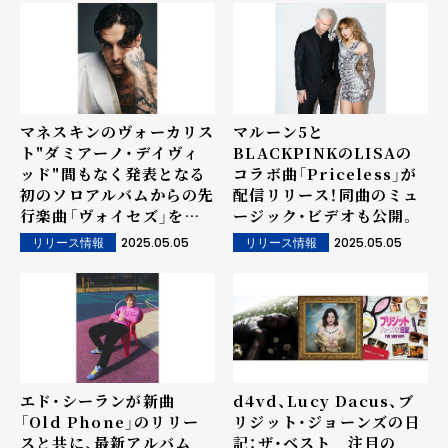
マネスキンのヴォーカリス
マルーン5と
ト"ダミアーノ・デイヴィ
BLACKPINKのLISAの
ッド"間もなく発表となる
コラボ曲「Priceless」が
初のソロアルバムからの先
配信リリース！同曲のミュ
行楽曲「ヴォイセズ」を緊
ージック・ビデオも公開。
急リリース！
2025.05.05
2025.05.05
リリース情報
リリース情報
エド・シーランが新曲
d4vd、Lucy Dacus、ブ
「Old Phone」のリリー
リジット・ジョーンズの日
スと共に、最新アルバム
記：ザ・ベスト 注目の