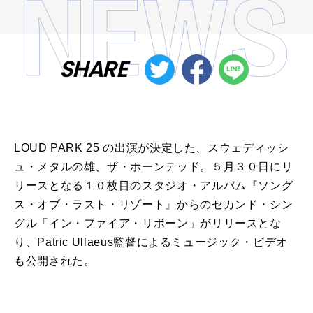
SHARE
LOUD
PARK
25
の
出演
が
決定
した
、
スウェディッシ
ュ
・
メタル
の
雄
、
ザ
・
ホーンテッド
。５
月
３０
日
にリ
リースとなる１０枚目
の
スタジオ・
アルバム
『ソング
ス・オブ・ラスト・リゾート』
から
の
セカンド
・
シン
グル
「
イン
・
ファイア
・
リボーン
」
が
リリースとな
り、
Patric Ullaeus監督による
ミュージック
・
ビデオ
も公開された。