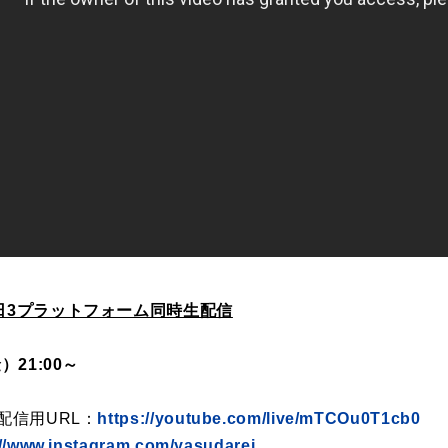
日3プラットフォーム同時生配信
）21:00～
nel 配信用URL：
https://youtube.com/live/mTCOu0T1cb0
://www.instagram.com/yasudarei