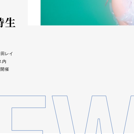
同時生
安田レイ
ス内
を開催