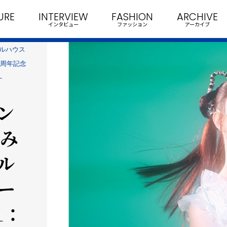
URE
INTERVIEW
FASHION
ARCHIVE
インタビュー
ファッション
アーカイブ
ルハウス
3周年記念
―
ン
包み
ル
ー
１：