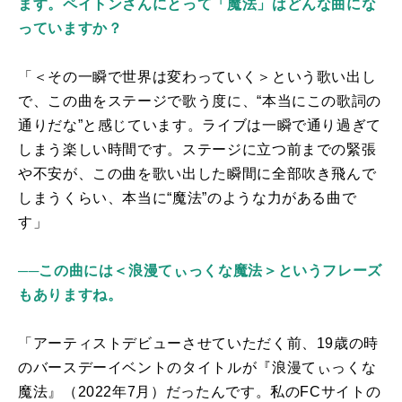
ます。ペイトンさんにとって「魔法」はどんな曲にな
っていますか？
「＜その一瞬で世界は変わっていく＞という歌い出し
で、この曲をステージで歌う度に、“本当にこの歌詞の
通りだな”と感じています。ライブは一瞬で通り過ぎて
しまう楽しい時間です。ステージに立つ前までの緊張
や不安が、この曲を歌い出した瞬間に全部吹き飛んで
しまうくらい、本当に“魔法”のような力がある曲で
す」
──この曲には＜浪漫てぃっくな魔法＞というフレーズ
もありますね。
「アーティストデビューさせていただく前、
19
歳の時
のバースデーイベントのタイトルが『浪漫てぃっくな
魔法』（
2022
年
7
月）だったんです。私の
FC
サイトの