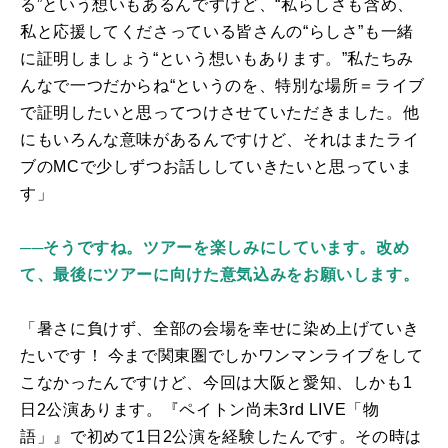
る”という想いもあるんですけど、“私らしさも含め、
私と応援してくださっている皆さんの“らしさ”も一緒
に証明しましょう“という想いもあります。”私たちみ
んなで一つだからね“というのを、特別な場所＝ライブ
で証明したいと思ってつけさせていただきました。他
にもいろんな意味があるんですけど、それはまたライ
ブの
MC
で少しずつお話ししていきたいと思っていま
す」
──そうですね。ツアーを楽しみにしています。改め
て、最後にツアーに向けた意気込みをお願いします。
「暑さに負けず、全部の会場を幸せに染め上げていき
たいです！ 今まで関東圏でしかワンマンライブをして
こなかったんですけど、今回は大阪と愛知、しかも
1
日
2
公演あります。『ペイトン尚未
3rd LIVE
「物
語」』で初めて
1
日
2
公演を経験したんです。その時は