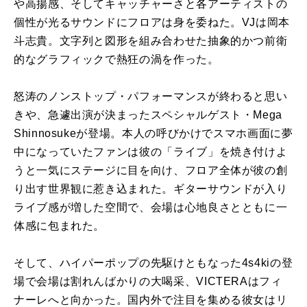
や高揚感、そしてキャッチャーさと各アーティストの
個性が光るサウンドにフロアは身を委ねた。VJは岡本
斗志貴。文字列と図形を組み合わせた抽象的かつ前衛
的なグラフィックで熱狂の渦を作った。
怒涛のノンストップ・パフォーマンスが終わると思い
きや、急遽出演が決まったスペシャルゲスト・Mega
Shinnosukeが登場。本人の呼びかけでスマホ画面に夢
中になっていたファンは彼の「ライブ」を焼き付けよ
うと一気にステージに目を向け、フロア全体が彼の創
り出す世界観に惹き込まれた。ギターサウンドが入り
ライブ感が増した空間で、会場は心地良さとともに一
体感に包まれた。
そして、ハイパーポップの先駆けともなった4s4kiの登
場で会場は割れんばかりの大喝采、VICTERAはフィ
ナーレへと向かった。国内外で注目を集める彼女はリ