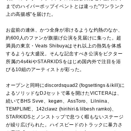
までのハイパーポップイベントとは違った”ワンランク
上の高揚感”を届けた。
お盆前の連休、かつ全身が溶けるような灼熱のなか、
約600人のファンが旗揚げ公演を見届けに集った。超
満員の東京・Veats Shibuyaはそれ以上の熱気を体感
するような大盛況。そんな記念すべき公演をビクター
所属の4s4kiやSTARKIDSをはじめ国内外で注目を浴
びる10組のアーティストが彩った。
オープンと同時にdiscordsquad2 (fogsettings＆ikill)に
よるソリッドなDJセットで幕を開けたVICTERAは、
続いてBHS Svve、kegøn、AssToro、Lilniina、
TEMPLIME、142clawz (hirihiri＆lilbesh ramko)、
STARKIDSとノンストップで息つく暇もないステージ
が繰り広げられた。ハイスピードのトラックに暴力さ