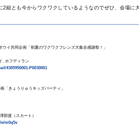
に2組とも今からワクワクしているようなのでぜひ、会場に
年キッズボウイ共同企画「初夏のワクワクフレンズ大集合感謝祭！」
ウイ, ホフディラン
etail/4305950001-P0030001
企画「きょうりゅうキッズパーティ」
, 澤部渡（スカート）
jp/e/m0q5v