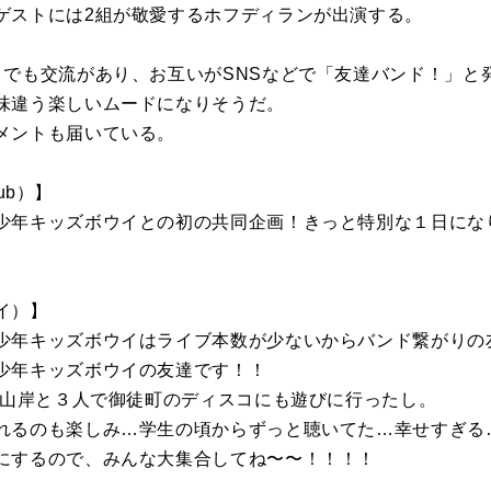
ゲストには2組が敬愛するホフディランが出演する。
トでも交流があり、お互いがSNSなどで「友達バンド！」と
味違う楽しいムードになりそうだ。
メントも届いている。
lub）】
少年キッズボウイとの初の共同企画！きっと特別な１日にな
イ）】
少年キッズボウイはライブ本数が少ないからバンド繋がりの
少年キッズボウイの友達です！！
t.山岸と３人で御徒町のディスコにも遊びに行ったし。
れるのも楽しみ…学生の頃からずっと聴いてた…幸せすぎる
にするので、みんな大集合してね〜〜！！！！