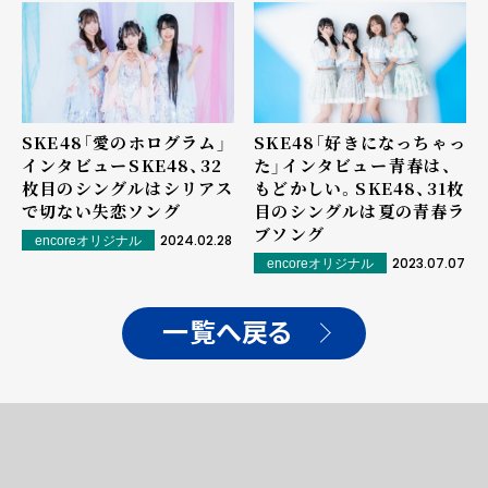
SKE48「愛のホログラム」
SKE48「好きになっちゃっ
インタビュー――SKE48、32
た」インタビュー――青春は、
枚目のシングルはシリアス
もどかしい。SKE48、31枚
で切ない失恋ソング
目のシングルは夏の青春ラ
ブソング
2024.02.28
encoreオリジナル
2023.07.07
encoreオリジナル
一覧へ戻る