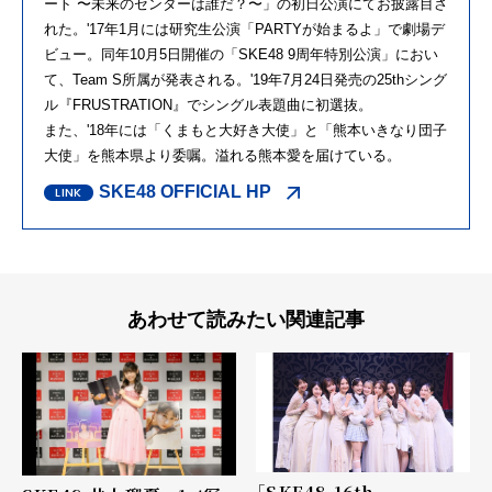
ート 〜未来のセンターは誰だ？〜」の初日公演にてお披露目さ
れた。'17年1月には研究生公演「PARTYが始まるよ」で劇場デ
ビュー。同年10月5日開催の「SKE48 9周年特別公演」におい
て、Team S所属が発表される。'19年7月24日発売の25thシング
ル『FRUSTRATION』でシングル表題曲に初選抜。
また、'18年には「くまもと大好き大使」と「熊本いきなり団子
大使」を熊本県より委嘱。溢れる熊本愛を届けている。
SKE48 OFFICIAL HP
あわせて読みたい関連記事
「SKE48 16th