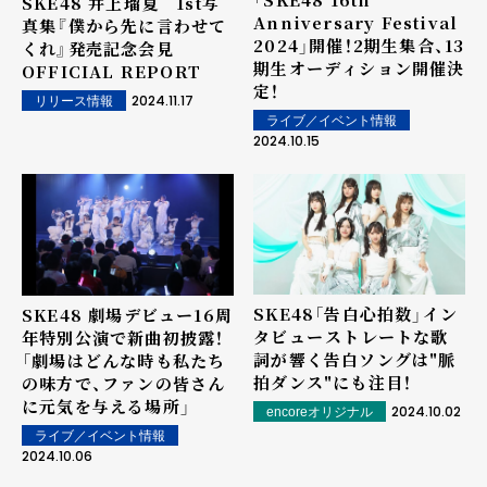
SKE48 井上瑠夏 1st写
Anniversary Festival
真集『僕から先に言わせて
2024」開催！2期生集合、13
くれ』発売記念会見
期生オーディション開催決
OFFICIAL REPORT
定！
2024.11.17
リリース情報
ライブ／イベント情報
2024.10.15
SKE48「告白心拍数」イン
SKE48 劇場デビュー16周
タビュー――ストレートな歌
年特別公演で新曲初披露！
詞が響く告白ソングは"脈
「劇場はどんな時も私たち
拍ダンス"にも注目！
の味方で、ファンの皆さん
に元気を与える場所」
2024.10.02
encoreオリジナル
ライブ／イベント情報
2024.10.06