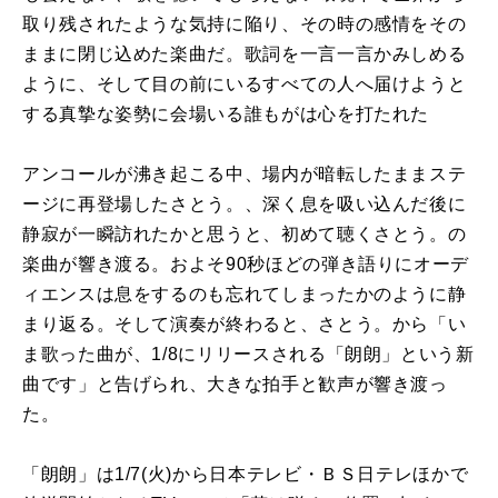
取り残されたような気持に陥り、その時の感情をその
ままに閉じ込めた楽曲だ。歌詞を一言一言かみしめる
ように、そして目の前にいるすべての人へ届けようと
する真摯な姿勢に会場いる誰もがは心を打たれた
アンコールが沸き起こる中、場内が暗転したままステ
ージに再登場したさとう。、深く息を吸い込んだ後に
静寂が一瞬訪れたかと思うと、初めて聴くさとう。の
楽曲が響き渡る。およそ90秒ほどの弾き語りにオーデ
ィエンスは息をするのも忘れてしまったかのように静
まり返る。そして演奏が終わると、さとう。から「い
ま歌った曲が、1/8にリリースされる「朗朗」という新
曲です」と告げられ、大きな拍手と歓声が響き渡っ
た。
「朗朗」は1/7(火)から日本テレビ・ＢＳ日テレほかで