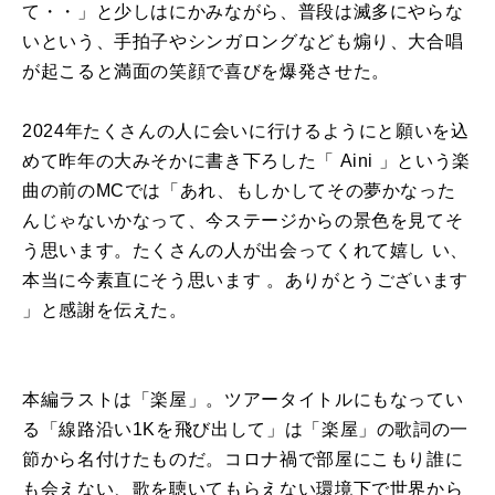
て・・」と少しはにかみながら、普段は滅多にやらな
いという、手拍子やシンガロングなども煽り、大合唱
が起こると満面の笑顔で喜びを爆発させた。
2024年たくさんの人に会いに行けるようにと願いを込
めて昨年の大みそかに書き下ろした「 Aini 」という楽
曲の前のMCでは「あれ、もしかしてその夢かなった
んじゃないかなって、今ステージからの景色を見てそ
う思います。たくさんの人が出会ってくれて嬉し い、
本当に今素直にそう思います 。ありがとうございます
」と感謝を伝えた。
本編ラストは「楽屋」。ツアータイトルにもなってい
る「線路沿い1Kを飛び出して」は「楽屋」の歌詞の一
節から名付けたものだ。コロナ禍で部屋にこもり誰に
も会えない、歌を聴いてもらえない環境下で世界から