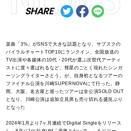
SHARE
楽曲「3%」がSNSで大きな話題となり、サブスクの
バイラルチャートTOP10にランクイン、全国放送の
TV出演や各媒体の10代・20代が選ぶ次世代アーティ
ストに度々選ばれるなど、彗星のごとく現れたシンガ
ーソングライターさとう。が、自身初となるツアーの
ファイナル公演を川崎SUPERNOVAにて行った。静
岡、大阪、名古屋と巡ったツアーは全公演SOLD OUT
となり、川崎公演は追加立見席も売り切れる盛況ぶり
となった
2024年1月より7ヶ月連続でDigital Singleをリリース
し、8月に1st ALBUM「産声みたいで、」をリリー