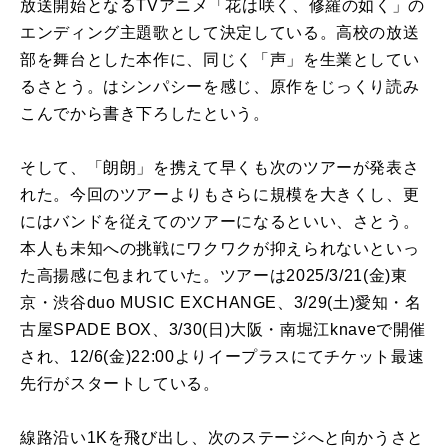
放送開始となるTVアニメ「花は咲く、修羅の如く」の
エンディング主題歌として決定している。高校の放送
部を舞台とした本作に、同じく「声」を生業としてい
るさとう。はシンパシーを感じ、原作をじっくり読み
こんでから書き下ろしたという。
そして、「朗朗」を携えて早くも次のツアーが発表さ
れた。今回のツアーよりもさらに規模を大きくし、更
にはバンドを従えてのツアーになるといい、さとう。
本人も未知への挑戦にワクワクが抑えられないといっ
た高揚感に包まれていた。ツアーは2025/3/21(金)東
京・渋谷duo MUSIC EXCHANGE、3/29(土)愛知・名
古屋SPADE BOX、3/30(日)大阪・南堀江knaveで開催
され、12/6(金)22:00よりイープラスにてチケット最速
先行がスタートしている。
線路沿い1Kを飛び出し、次のステージへと向かうさと