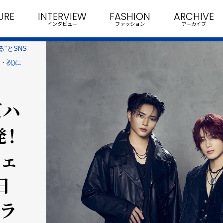
URE
INTERVIEW
FASHION
ARCHIVE
インタビュー
ファッション
アーカイブ
る"とSNS
・祝)に
ばハ
発！
ウェ
日
ーラ