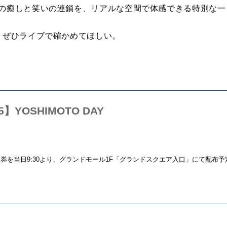
れの癒しと笑いの連鎖を、リアルな空間で体感できる特別な一
を、ぜひライブで確かめてほしい。
25】YOSHIMOTO DAY
理券を当日
9:30
より、グランドモール
1F
「グランドスクエア入口」にて配布予