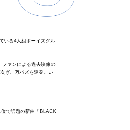
ている
4
人組ボーイズグル
、ファンによる過去映像の
相次ぎ、万バズを連発。い
1
位で話題の新曲「
BLACK