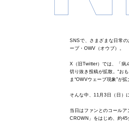
SNSで、さまざまな日常
ープ・
OWV
（オウブ）。
X（旧
Twitter
）では、「病
切り抜き投稿が拡散。
“
おも
ま
“OWV
ウェーブ現象
”
が拡
そんな中、
11
月
3
日（日）
当日はファンとのコールア
CROWN
」をはじめ、約
45