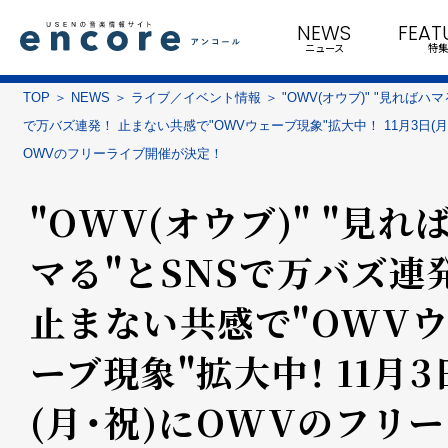
NEWS
FEAT
ニュース
特集
TOP
NEWS
ライブ／イベント情報
"OWV(オウブ)" "見ればハマ
で万バズ連発！ 止まない共感で"OWVウェーブ現象"拡大中！ 11月3日(月
OWVのフリーライブ開催が決定！
"OWV(オウブ)" "見れ
マる"とSNSで万バズ連
止まない共感で"OWV
ーブ現象"拡大中！ 11月3
(月・祝)にOWVのフリ