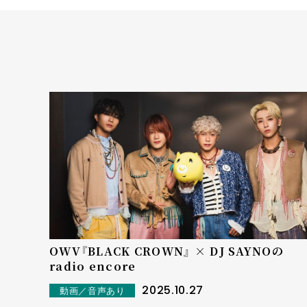
OWV『BLACK CROWN』 × DJ SAYNOの
radio encore
2025.10.27
動画／音声あり