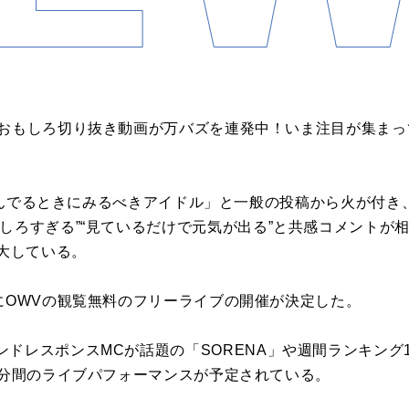
のおもしろ切り抜き動画が万バズを連発中！いま注目が集まっ
んでるときにみるべきアイドル」と一般の投稿から火が付き
しろすぎる
”“
見ているだけで元気が出る
”
と共感コメントが
大している。
に
OWV
の観覧無料のフリーライブの開催が決定した。
ンドレスポンス
MC
が話題の「
SORENA
」や週間ランキング
分間のライブパフォーマンスが予定されている。