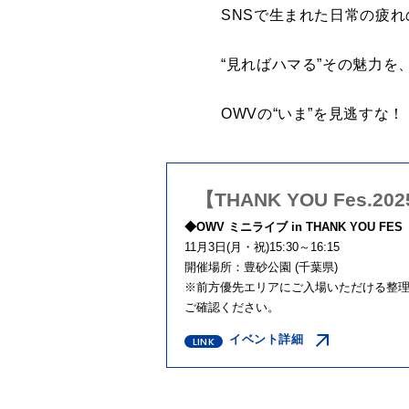
SNSで生まれた日常の疲
“見ればハマる”その魅力
OWVの
“
いま
”
を見逃すな！
【THANK YOU Fes.20
◆
OWV
ミニライブ
in THANK YOU FES
11月
3
日
(
月・祝
)15:30
～
16:15
開催場所：豊砂公園
(
千葉県
)
※前方優先エリアにご入場いただける整
ご確認ください。
イベント詳細