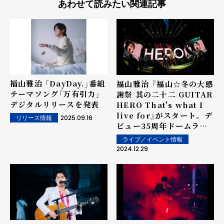
あわせて読みたい関連記事
福山雅治 「DayDay.」番組
福山雅治 『福山☆冬の大感
テーマソング「万有引力」
謝祭 其の二十二 GUITAR
デジタルリリースを発表
HERO That's what I
live for』がスタート。 デ
2025.09.16
リリース情報
ビュー35周年ドームライ
ブ開催を発表！
ライブ／イベント情報
2024.12.29