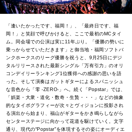
「逢いたかったです、福岡！」、「最終日です、福
岡！」と笑顔で呼びかけると、ここで最初のMCタイ
ム。同会場での公演は実に11年ぶり。「優勝の勢いに
乗っからせていただきます」と御当地・福岡ソフトバ
ンクホークスのリーグ優勝を祝うと、9月25日にデジ
タルリリースされた最新シングル「万有引力」のオリ
コンデイリーランキング1位獲得への感謝の思いを語
った。そして演奏はガットギターによるスパニッシュ
な音色から「零 -ZERO-」へ。続く「Popstar」では、
「娯楽・大衆・道化・数奇・生贄・・・」などの抽象
的なタイポグラフィーが次々とヴィジョンに投影され
る演出から始まり、福山がギターをかき鳴らしながら
センターステージに向かって花道を駆けていく。文字
通り、現代の“Popstar”を体現するその姿にオーディエ