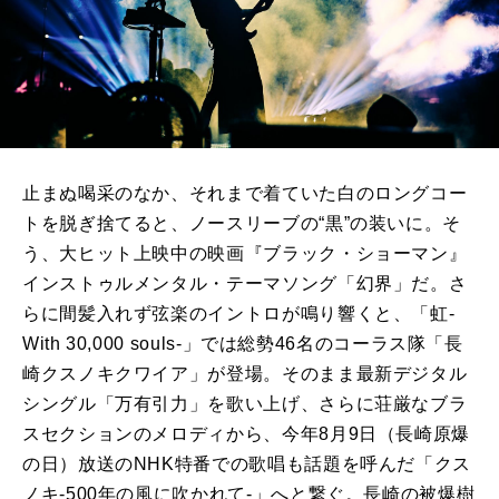
止まぬ喝采のなか、それまで着ていた白のロングコー
トを脱ぎ捨てると、ノースリーブの“黒”の装いに。そ
う、大ヒット上映中の映画『ブラック・ショーマン』
インストゥルメンタル・テーマソング「幻界」だ。さ
らに間髪入れず弦楽のイントロが鳴り響くと、「虹-
With 30,000 souls-」では総勢46名のコーラス隊「長
崎クスノキクワイア」が登場。そのまま最新デジタル
シングル「万有引力」を歌い上げ、さらに荘厳なブラ
スセクションのメロディから、今年8月9日（長崎原爆
の日）放送のNHK特番での歌唱も話題を呼んだ「クス
ノキ-500年の風に吹かれて-」へと繋ぐ。長崎の被爆樹