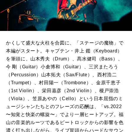
かくして盛大な火柱を合図に、「ステージの魔物」で
本編がスタート。キャプテン・井上 鑑（Keyboard）
を筆頭に、山木秀夫（Drum）、髙水健司（Bass）、
今 剛（Guitar）小倉博和（Guitar）、三沢またろう
（Percussion）山本拓夫（Sax/Flute）、西村浩二
（Trumpet）、村田陽一（Trombone）、金原千恵子
（1st Violin）、栄田嘉彦（2nd Violin）、榎戸崇浩
（Viola）、笠原あやの（Cello）という日本屈指のミ
ュージシャンたちとのフレーズの応酬は、「vs.2022
〜知覚と快楽の螺旋〜」でより一層ヒートアップ。福
山の音楽的ルーツであるビートロックからの影響を色
濃く打ち出しながら、ライブ冒頭からハードなサウン