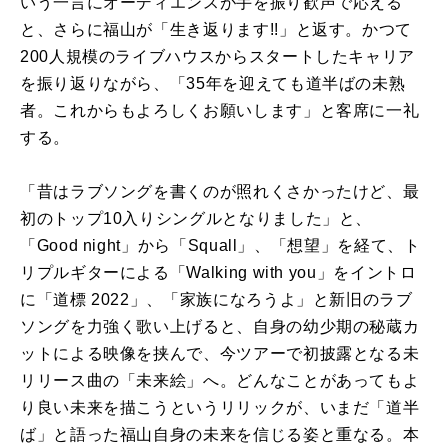
いう一言にオーディエンスが手を振り歓声で応える
と、さらに福山が「生き返ります!!」と返す。かつて
200人規模のライブハウスからスタートしたキャリア
を振り返りながら、「35年を迎えても道半ばの未熟
者。これからもよろしくお願いします」と客席に一礼
する。
「昔はラブソングを書くのが照れくさかったけど、最
初のトップ10入りシングルとなりました」と、
「Good night」から「Squall」、「想望」を経て、ト
リプルギターによる「Walking with you」をイントロ
に「道標 2022」、「家族になろうよ」と新旧のラブ
ソングを力強く歌い上げると、自身の幼少期の秘蔵カ
ットによる映像を挟んで、今ツアーで初披露となる未
リリース曲の「未来絵」へ。どんなことがあってもよ
り良い未来を描こうというリリックが、いまだ「道半
ば」と語った福山自身の未来を信じる姿と重なる。本