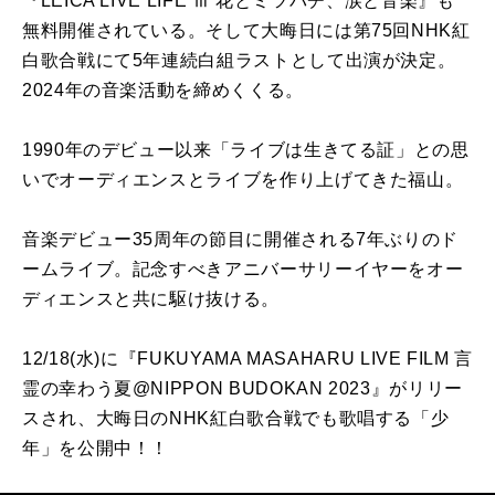
『LEICA LIVE LIFE Ⅲ 花とミツバチ、涙と音楽』も
無料開催されている。そして大晦日には第75回NHK紅
白歌合戦にて5年連続白組ラストとして出演が決定。
2024年の音楽活動を締めくくる。
1990年のデビュー以来「ライブは生きてる証」との思
いでオーディエンスとライブを作り上げてきた福山。
音楽デビュー35周年の節目に開催される7年ぶりのド
ームライブ。記念すべきアニバーサリーイヤーをオー
ディエンスと共に駆け抜ける。
12/18(水)に『FUKUYAMA MASAHARU LIVE FILM 言
霊の幸わう夏@NIPPON BUDOKAN 2023』がリリー
スされ、大晦日のNHK紅白歌合戦でも歌唱する「少
年」を公開中！！