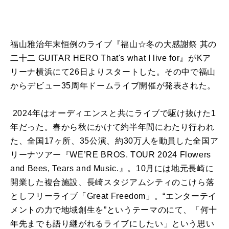
福山雅治年末恒例のライブ『福山☆冬の大感謝祭 其の
二十二 GUITAR HERO That's what I live for』がKア
リーナ横浜にて26日よりスタートした。その中で福山
からデビュー35周年ドームライブ開催が発表された。
2024年はオーディエンスと共にライブで駆け抜けた1
年だった。春から秋にかけて約半年間にわたり行われ
た、全国17ヶ所、35公演、約30万人を動員した全国ア
リーナツアー『WE’RE BROS. TOUR 2024 Flowers
and Bees, Tears and Music.』。10月には地元長崎に
開業した複合施設、長崎スタジアムシティのこけら落
としフリーライブ「Great Freedom」。“エンターテイ
メントの力で地域創生を”というテーマのにて、「何十
年先までも語り継がれるライブにしたい」という思い