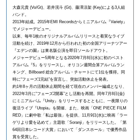
大森元貴 (Vo/Gt)、若井滉斗 (Gt)、藤澤涼架 (Key)による3人組
バンド。
2013年結成。2015年EMI Recordsからミニアルバム『Variety』
でメジャーデビュー。
以来、毎年1枚のオリジナルアルバムリリースと着実なライブ
活動を続け、2019年12月から行われた初の全国アリーナツアー
『エデンの園』は東名阪公演を即日ソールドアウト。
メジャーデビュー5周年となる2020年7月8日(水)に初のベスト
アルバム『5』をリリースし、オリコン週間合算アルバムラン
キング、Billboard 総合アルバム・チャートにて1位を獲得。同
時に“フェーズ1完結”を宣言し、突如活動休止を発表。
約1年8ヶ月の活動休止期間を経て現在のメンバー編成となり、
2022年3月に“フェーズ2開幕”とし活動を再開。同年7月8日(金)
にミニアルバム『Unity』をリリースするとともに、一夜限りの
復活ライブ『Utopia』を開催、また、映画「ONE PIECE FILM
RED」に劇中歌「私は最強」を提供、11月9日(水)に映画「ラー
ゲリより愛を込めて」主題歌「Soranji」をリリースした。「第
64回日本レコード大賞」において「ダンスホール」で優秀作品
賞を受賞した。