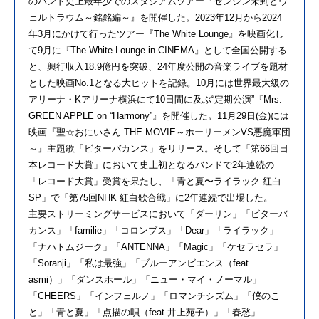
のバンド史上最年少でのスタジアムツアー『ゼンジン未到とヴ
ェルトラウム～銘銘編～』を開催した。2023年12月から2024
年3月にかけて行ったツアー『The White Lounge』を映画化し
て9月に『The White Lounge in CINEMA』として全国公開する
と、興行収入18.9億円を突破、24年度公開の音楽ライブを題材
とした映画No.1となる大ヒットを記録。10月には世界最大級の
アリーナ・Kアリーナ横浜にて10日間に及ぶ“定期公演”『Mrs.
GREEN APPLE on “Harmony”』を開催した。11月29日(金)には
映画『聖☆おにいさん THE MOVIE～ホーリーメンVS悪魔軍団
～』主題歌「ビターバカンス」をリリース。そして「第66回日
本レコード大賞」において史上初となるバンドで2年連続の
「レコード大賞」受賞を果たし、「青と夏〜ライラック 紅白
SP」で「第75回NHK 紅白歌合戦」に2年連続で出場した。
主要ストリーミングサービスにおいて「ダーリン」「ビターバ
カンス」「familie」「コロンブス」「Dear」「ライラック」
「ナハトムジーク」「ANTENNA」「Magic」「ケセラセラ」
「Soranji」「私は最強」「ブルーアンビエンス（feat.
asmi）」「ダンスホール」「ニュー・マイ・ノーマル」
「CHEERS」「インフェルノ」「ロマンチシズム」「僕のこ
と」「青と夏」「点描の唄（feat.井上苑子）」「春愁」