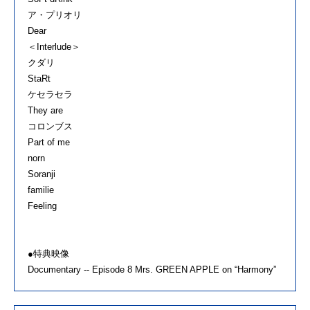
ア・プリオリ
Dear
＜Interlude＞
クダリ
StaRt
ケセラセラ
They are
コロンブス
Part of me
norn
Soranji
familie
Feeling
●特典映像
Documentary -- Episode 8 Mrs. GREEN APPLE on “Harmony”