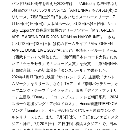
バンド結成10周年を迎えた2023年は、『Attitude』以来4年ぶり
5枚目のオリジナルフルアルバム『ANTENNA』を7月5日(水)に
リリース、7月8日(土)9日(日)にさいたまスーパーアリーナ、7
月15日(土)16日(日)に大阪城ホール、8月3日(木)4日(金)にＡichi
Sky Expoにて自身最大規模のアリーナツアー『Mrs. GREEN
APPLE ARENA TOUR 2023 “NOAH no HAKOBUNE”』、さら
に8月12日(土)13日(日)には初のドームライブ『Mrs. GREEN
APPLE DOME LIVE 2023 “Atlantis”』を埼玉・ベルーナドーム
（西武ドーム）で開催した。「第65回日本レコード大賞」にお
いて「ケセラセラ」で「レコード大賞」を受賞、「第74回NHK
紅白歌合戦」への初出場を「ダンスホール」で果たした。
2024年1月17日(水)に映画『サイレントラブ』主題歌「ナハト
ムジーク」をリリース、さらにTVアニメ『忘却バッテリー』オ
ープニング・テーマ「ライラック」、映画『ディア・ファミリ
ー』主題歌「Dear」、「コロンブス」、テレビ朝日系列 2024
スポーツ応援ソング「アポロドロス」、Honda新型FREED CM
ソング「familie」と、4月から8月にかけて5ヶ月連続でシング
ルをリリースした。また、7月6日(土)、７日(日)にノエビアスタ
ジアム神戸、7月20日(土)、21日(日)に横浜スタジアムで、日本