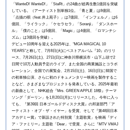
「WanteD! WanteD!」「StaRt」の24曲が総再生数1億回を突破
している。（アーティスト別単独1位。「青と夏」は8億回、
「点描の唄（feat.井上苑子）」は7億回、「インフェルノ」は6
億回、「ライラック」「ケセラセラ」「Soranji」「ダンスホー
ル」「僕のこと」は5億回、「Magic」は4億回、「ロマンチシ
ズム」は3億回を突破）。
デビュー10周年を迎える2025年は、“MGA MAGICAL 10
YEARS”と称して、7月8日(火)にベストアルバム『10』のリリ
ース、7月26日(土)、27日(日)に神奈川県横浜市・山下ふ頭で2
日間で10万⼈動員予定のライブ、また全国の商業施設とコラボ
レーション、全国での展覧会、2月15日(土)、16日(日)に韓国で
の初単独公演、さらに初のドキュメンタリー映画を製作するこ
となど、さまざまなプロジェクトを発表している。2025年最初
の新曲として、NHK総合『Mrs. GREEN APPLE 18祭』テーマ
ソング「ダーリン」を1月20日(月)にリリースした。今年に入っ
ても、『第39回 日本ゴールドディスク大賞』の邦楽部門「ア
ーティスト・オブ・ザ・イヤー」を受賞、そして『第48回日本
アカデミー賞』で新設された特別賞「主題歌賞」を映画『ディ
ア・ファミリー』主題歌「Dear」で受賞、さらに『MTV VMAJ