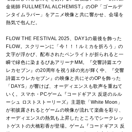
金術師 FULLMETAL ALCHEMIST』のOP「ゴールデ
ンタイムラバー」をアニメ映像と共に響かせ、会場を
熱気で包んだ。
FLOW THE FESTIVAL 2025、DAY1の最後を飾った
FLOW。スクリーンに「今！！！ルミカを折ろう」の
文字が浮かび、配布されたペンライトが折られると一
瞬で緑色に染まるぴあアリーナMM。『交響詩篇エウ
レカセブン』の20周年を祝う緑の光が輝く中、『交響
詩篇エウレカセブン』の映像と共にそのOPを飾った
「DAYS」が響けば、オーディエンスも歌声を重ねて
いく。スマホ・PCゲーム『コードギアス 反逆のルル
ーシュ ロストストーリーズ』主題歌「White Moon」
が初披露されるとゲームの映像が流れて楽曲を彩り、
オーディエンスの熱気も上昇したところでシークレッ
トゲストの大橋彩香が登場。ゲーム『コードギアス 反