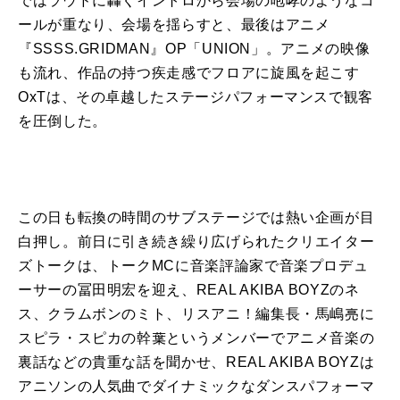
ではラウドに轟くイントロから会場の咆哮のようなコ
ールが重なり、会場を揺らすと、最後はアニメ
『SSSS.GRIDMAN』OP「UNION」。アニメの映像
も流れ、作品の持つ疾走感でフロアに旋風を起こす
OxTは、その卓越したステージパフォーマンスで観客
を圧倒した。
この日も転換の時間のサブステージでは熱い企画が目
白押し。前日に引き続き繰り広げられたクリエイター
ズトークは、トークMCに音楽評論家で音楽プロデュ
ーサーの冨田明宏を迎え、REAL AKIBA BOYZのネ
ス、クラムボンのミト、リスアニ！編集長・馬嶋亮に
スピラ・スピカの幹葉というメンバーでアニメ音楽の
裏話などの貴重な話を聞かせ、REAL AKIBA BOYZは
アニソンの人気曲でダイナミックなダンスパフォーマ