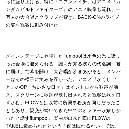
らに盛り上げる。特に「ニブンノイチ」はアニメ『ガ
ンダムビルドファイターズ』のアニメ映像も流れ、一
万人の大合唱とクラップが響き、BACK-ONのライブ
の姿を観客に刻み付けた。
メインステージに登場したflumpoolは水色の光に染ま
った会場に迎えられる。誰もが知る彼らの代名詞「君
に届け」で幕を開け、大合唱が沸きあがると、メンバ
ーはその様子に笑みを浮かべた。アニメ『かくしご
と』のOP「ちいさな日々」はイントロから歓声が沸
き、スクリーンに歌詞が映し出されると観客は歌を口
ずさむ。FLOWとは以前に所属事務所が同じだったこ
ともあり、親交が続いてきた中でのオファーが嬉しか
ったと話すflumpool。楽曲が出来た際にFLOWの
TAKEに褒められたという「夜は眠れるかい」では、