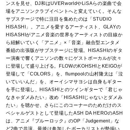
ンスを見せ、DJ和はUVERworldやLiSAらの楽曲で会
場をアニソンクラブイベントへと変えていく。そんな
サブステージで特に注目を集めたのは「STUDIO
HISASHI」。アニメを愛するアーティスト、GLAYの
HISASHIがアニメ音楽の世界をアーティストの目線か
ら紐解いていく「アニメ」×「音楽」融合型エンタメ
番組の出張版がサブステージに登場。HISASHIのギタ
ー演奏で響くアニソンの数々にゲストボーカルが次々
に登場して盛り上げる。FLOWのKOHSHIとKEIGOが
登場して「COLORS」を、flumpoolの山村隆太は「泣
いていいんだ」を、オーイシマサヨシは自身もギター
を手に登場し、HISASHIとのツインギターで「君じゃ
なきゃダメみたい」改め「HISASHIじゃないとダメみ
たい」を聴かせ、さらにこのコーナーのためだけのス
ペシャルゲストとして登場したASH DA HEROのASH
は、アニメ『ブルーロック』のOP「Judgement」な
ど2曲で共演。最後は参加したボーカリストが勢揃い