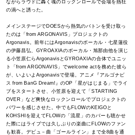
ながらラウドに轟く魂のロックンロールで会場を熱狂
の渦へと誘った。
メインステージでDOESから熱気のバトンを受け取っ
たのは「from ARGONAVIS」プロジェクトの
Argonavis。前年にはArgonavisのボーカル・七星蓮役
の伊藤昌弘、GYROAXIAのボーカル・旭那由他を演じ
る小笠原仁らArgonavisとGYROAXIAの合体でユニッ
ト「from ARGONAVIS」でwelcome actを務めた彼ら
が、いよいよArgonavisで登場。アニメ『アルゴナビ
ス from BanG Dream!』のOP「星がはじまる」でライ
ブをスタートさせ、小笠原を迎えて「STARTING
OVER」など爽快なロックンロールでプロジェクトの
パワーを感じさせた。中でもFLOWのKEIGOと
KOHSHIを迎えてFLOWの「流星」のカバーも聴かせ
た際にはライブでは久しぶりの楽曲にFLOWのファン
も歓喜。デビュ－曲「ゴールライン」まで全8曲を通