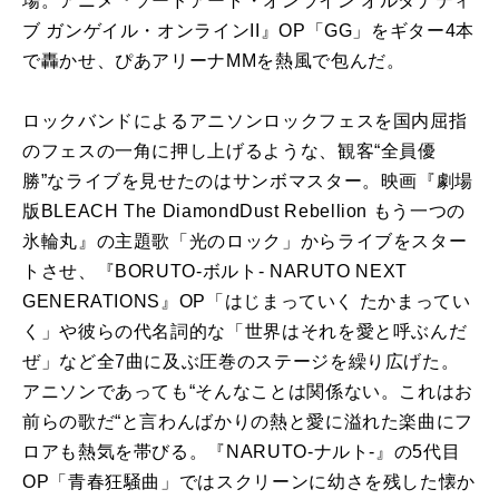
場。アニメ『ソードアート・オンライン オルタナティ
ブ ガンゲイル・オンラインII』OP「GG」をギター4本
で轟かせ、ぴあアリーナMMを熱風で包んだ。
ロックバンドによるアニソンロックフェスを国内屈指
のフェスの一角に押し上げるような、観客“全員優
勝”なライブを見せたのはサンボマスター。映画『劇場
版BLEACH The DiamondDust Rebellion もう一つの
氷輪丸』の主題歌「光のロック」からライブをスター
トさせ、『BORUTO-ボルト- NARUTO NEXT
GENERATIONS』OP「はじまっていく たかまってい
く」や彼らの代名詞的な「世界はそれを愛と呼ぶんだ
ぜ」など全7曲に及ぶ圧巻のステージを繰り広げた。
アニソンであっても“そんなことは関係ない。これはお
前らの歌だ“と言わんばかりの熱と愛に溢れた楽曲にフ
ロアも熱気を帯びる。『NARUTO-ナルト-』の5代目
OP「青春狂騒曲」ではスクリーンに幼さを残した懐か