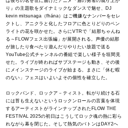
は彼らの名を世に届けたアニメ『盾の勇者の成り上が
り』の主題歌をダイナミックなダンスで魅せ、DJ
kevin mitsunaga（fhána）はご機嫌なナンバーをセレ
クトし、アニクラと化したフロアに色とりどりのペン
ライトの花を咲かせた。さらにVTRで「結那ちゃんね
る～FLOWフェス出張編」が展開される。声優の結那
が旅したり食べたり遊んだりやりたい放題で送る
YouTube公式チャンネルの番組で楽しい様子を垣間見
せた。ライブが終わればサブステージも動き、その後
にメインステージのライブが始まる。まさに「休む暇
のない」フェスはいよいよその個性を確立した。
ロックバンド、ロックア－ティスト。転がり続ける石
には苔も生えないというロックンロールの言葉を体現
するアーティストがラインナップされたFLOW THE
FESTIVAL 2025の初日はこうしてロック魂の熱に彩ら
れながら幕を閉じた。そして熱気のバトンはDAY2へ