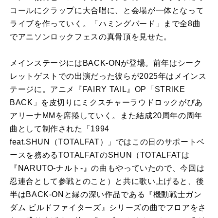
コールにクラップに大合唱に、と会場が一体となって
ライブを作っていく。「ハミングバード」まで全8曲
でアニソンロックフェスの真骨頂を見せた。
メインステージにはBACK-ONが登場。前年はシーク
レットゲストでの出演だった彼らが2025年はメインス
テージに。アニメ『FAIRY TAIL』OP「STRIKE
BACK」を皮切りにミクスチャーラウドロックがぴあ
アリーナMMを席捲していく。また結成20周年の周年
曲として制作された「1994
feat.SHUN（TOTALFAT）」ではこの日のサポートベ
ースを務めるTOTALFATのSHUN（TOTALFATは
『NARUTO-ナルト-』の曲もやっていたので、今回は
忍連合として参戦とのこと）と共に歌い上げると、後
半はBACK-ONと縁の深い作品である『機動戦士ガン
ダム ビルドファイターズ』シリーズの曲でフロアをさ