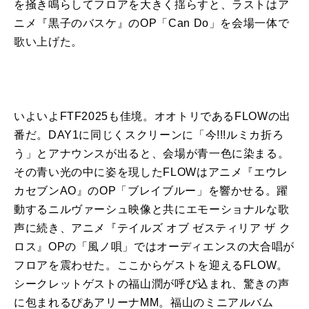
を掻き鳴らしてフロアを大きく揺らすと、ラストはア
ニメ『黒子のバスケ』のOP「Can Do」を会場一体で
歌い上げた。
いよいよFTF2025も佳境。オオトリであるFLOWの出
番だ。DAY1に同じくスクリーンに「今!!!ルミカ折ろ
う」とアナウンスが出ると、会場が青一色に染まる。
その青い光の中に姿を現したFLOWはアニメ『エウレ
カセブンAO』のOP「ブレイブルー」を響かせる。躍
動するニルヴァーシュ映像と共にエモーショナルな歌
声に続き、アニメ『テイルズ オブ ゼスティリア ザ ク
ロス』OPの「風ノ唄」ではオーディエンスの大合唱が
フロアを震わせた。ここからゲストを迎えるFLOW。
シークレットゲストの福山潤が呼び込まれ、驚きの声
に包まれるぴあアリーナMM。福山のミニアルバム