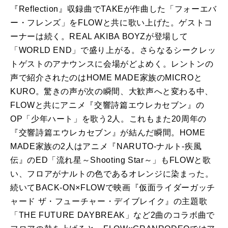
『Reflection』収録曲でTAKEが作曲した「フォーエバ
ー・フレンズ」をFLOWと共に歌い上げた。ゲストコ
ーナーは続く。REAL AKIBA BOYZが登場して
「WORLD END」で盛り上がる。さらなるシークレッ
トゲストのアナウンスに会場がどよめく。レントンの
声で紹介されたのはHOME MADE家族のMICROと
KURO。驚きの声が次の瞬間、大歓声へと変わる中、
FLOWと共にアニメ『交響詩篇エウレカセブン』の
OP「少年ハート」を歌う2人。これもまた20周年の
『交響詩篇エウレカセブン』が結んだ瞬間。HOME
MADE家族の2人はアニメ『NARUTO-ナルト-疾風
伝』のED「流れ星～Shooting Star～」もFLOWと歌
い、フロアがナルトの色であるオレンジに染まった。
続いてBACK-ON×FLOWで映画『仮面ライダーガッチ
ャード ザ・フューチャー・デイブレイク』の主題歌
「THE FUTURE DAYBREAK」など2曲のコラボ曲で