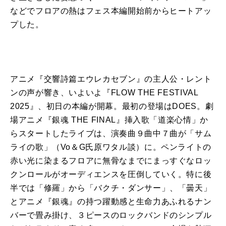
などでフロアの熱はフェス本編開始前からヒートアッ
プした。
アニメ『交響詩篇エウレカセブン』の主人公・レント
ンの声が響き、いよいよ『FLOW THE FESTIVAL
2025』、初日の本編が開幕。最初の登場はDOES。劇
場アニメ『銀魂 THE FINAL』挿入歌「道楽心情」か
らスタートしたライブは、演奏曲９曲中７曲が「サム
ライの歌」（Vo＆G氏原ワタル談）に。ペンライトの
赤い光に染まるフロアに無骨なまでにまっすぐなロッ
クンロールがオーディエンスを圧倒していく。特に後
半では「修羅」から「バクチ・ダンサー」、「曇天」
とアニメ『銀魂』の持つ躍動感と生命力あふれるナン
バーで畳み掛け、３ピースのロックバンドのシンプル