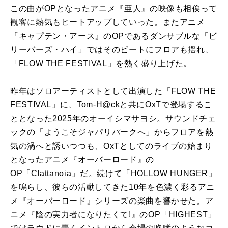
この曲がOPとなったアニメ『亜人』の映像も相俟って
観客に熱気もヒートアップしていった。またアニメ
『キャプテン・アース』のOPであるダンサブルな「ビ
リーバーズ・ハイ」ではそのビートにフロアも揺れ、
「FLOW THE FESTIVAL」を熱く盛り上げた。
昨年はソロアーティストとして出演した「FLOW THE
FESTIVAL」に、Tom-H@ckと共にOxTで登場するこ
ととなった2025年のオーイシマサヨシ。サウンドチェ
ックの「ようこそジャパリパークへ」からフロアを熱
気の渦へと誘いつつも、OxTとしてのライブの始まり
となったアニメ『オーバーロード』の
OP「Clattanoia」だ。続けて「HOLLOW HUNGER」
を鳴らし、彼らの活動してきた10年を色濃く彩るアニ
メ『オーバーロード』シリーズの楽曲を響かせた。ア
ニメ『陰の実力者になりたくて!』のOP「HIGHEST」