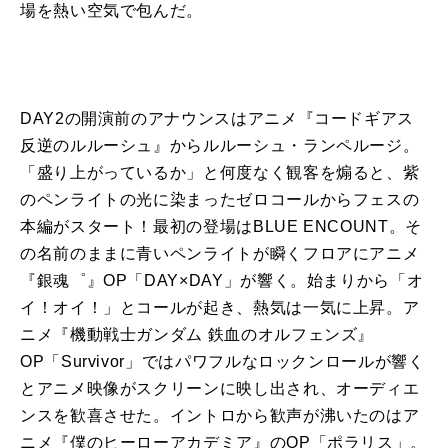
場を熱い空気で包んだ。
DAY2の開演前のアナウンスはアニメ『コードギアス
反逆のルルーシュ』からルルーシュ・ランペルージ。
「盛り上がっているか」と何度なく観客を煽ると、紫
のペンライトの光に染まったゼロコールからフェスの
本編がスタート！最初の登場はBLUE ENCOUNT。そ
の名前のままに青いペンライトが瞬くフロアにアニメ
『銀魂゜』OP「DAY×DAY」が響く。始まりから「オ
イ！オイ！」とコールが起き、熱気は一気に上昇。ア
ニメ『機動戦士ガンダム 鉄血のオルフェンズ』
OP「Survivor」ではパワフルなロックンロールが響く
とアニメ映像がスクリーンに映し出され、オーディエ
ンスを歓喜させた。イントロから歓声が沸いたのはア
ニメ『僕のヒーローアカデミア』のOP「ポラリス」。