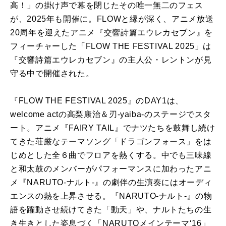
高！」の掛け声で幕を閉じたその唯一無二のフェス
が、2025年も開催に。FLOWと縁が深く、アニメ放送
20周年を迎えたアニメ『交響詩篇エウレカセブン』を
フィーチャーした「FLOW THE FESTIVAL 2025」は
『交響詩篇エウレカセブン』の主人公・レントンが見
守る中で開催された。
『FLOW THE FESTIVAL 2025』のDAY1は、
welcome actの高梨康治＆刃-yaiba-のステージでスタ
ート。アニメ『FAIRY TAIL』でナツたちを鼓舞し続け
てきた荘厳なテーマソング「ドラゴンフォース」をは
じめとした全６曲でフロアを熱くする。中でも三味線
と和太鼓のメンバーがパフォーマンスに加わったアニ
メ『NARUTO-ナルト-』の劇伴の生演奏にはオーディ
エンスの熱を上昇させる。『NARUTO-ナルト-』の物
語を躍動させ続けてきた「動天」や、ナルトたちの生
き生きとした姿息づく「NARUTOメインテーマ‘16」