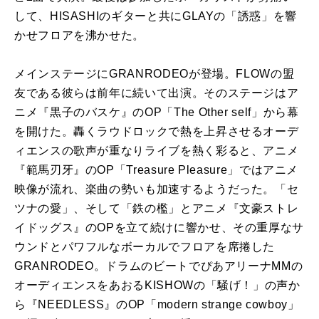
して、HISASHIのギターと共にGLAYの「誘惑」を響
かせフロアを沸かせた。
メインステージにGRANRODEOが登場。FLOWの盟
友である彼らは前年に続いて出演。そのステージはア
ニメ『黒子のバスケ』のOP「The Other self」から幕
を開けた。轟くラウドロックで熱を上昇させるオーデ
ィエンスの歌声が重なりライブを熱く彩ると、アニメ
『範馬刃牙』のOP「Treasure Pleasure」ではアニメ
映像が流れ、楽曲の勢いも加速するようだった。「セ
ツナの愛」、そして「鉄の檻」とアニメ『文豪ストレ
イドッグス』のOPを立て続けに響かせ、その重厚なサ
ウンドとパワフルなボーカルでフロアを席捲した
GRANRODEO。ドラムのビートでぴあアリーナMMの
オーディエンスをあおるKISHOWの「騒げ！」の声か
ら『NEEDLESS』のOP「modern strange cowboy」