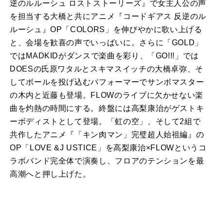
逆のルルーシュ ロストストーリーズ』で女主人公の声
を担当する大橋と共にアニメ『コードギアス 反逆のル
ルーシュ』OP「COLORS」を伸びやかに歌い上げる
と、会場を歓喜の声でいっぱいに。さらに「GOLD」
ではMADKIDがダンスで楽曲を彩り、「GO!!!」では
DOESの氏原ワタルとスキマスイッチの大橋卓弥、そ
してボールを投げ込むパフォーマーでサンボマスター
の木内と近藤も登場。FLOWのライブに欠かせない楽
曲を灼熱の時間にする。終盤には高梨康治がゲストキ
ーボディストとして登場。「虹の空」、そして2組で
共作したアニメ『「キン肉マン」完璧超人始祖編』の
OP「LOVE &J USTICE」を高梨康治×FLOWというコ
ラボバンド完全体で演奏し、フロアのテンションを最
高潮へと押し上げた。