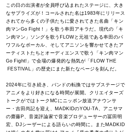
この日の出演者が全員呼び込まれたステージに、大き
なサプライズが！コールされた名は1983年にリリース
されてから多くの子供たちに愛されてきた名曲「キン
肉マンGo Fight！」を歌う串田アキラだ。現代の「キ
ン肉マン」ソングを歌うFLOWと元祖である串田のパ
ワフルなボーカル、そしてアニソンを響かせてきたア
ーティストたちとオーディエンスで歌う「キン肉マン
Go Fight!」で会場の爆発的な熱気が「FLOW THE
FESTIVAL」の歴史にまた新たなページを刻んだ。
2024年に引き続き、バンドの転換ではサブステージで
アニメをより好きになる時間が展開。クリエイターズ
トークがではトークMCにニッポン放送アナウンサ
ー・吉田尚記を迎え、MADKIDのYOU-TA、アニサマ
の齋藤P、音楽評論家で音楽プロデューサーの冨田明
宏、DJシーザーによる語らいの時間に。またMADKID