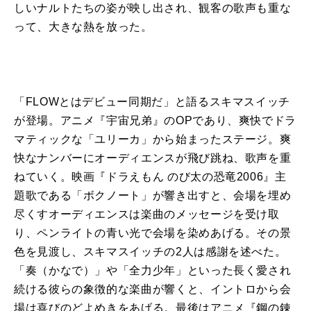
しいナルトたちの姿が映し出され、観客の歌声も重な
って、大きな熱を放った。
「FLOWとはデビュー同期だ」と語るスキマスイッチ
が登場。アニメ『宇宙兄弟』のOPであり、爽快でドラ
マティックな「ユリーカ」から始まったステージ。爽
快なナンバーにオーディエンスが飛び跳ね、歌声を重
ねていく。映画『ドラえもん のび太の恐竜2006』主
題歌である「ボクノート」が響き出すと、会場を埋め
尽くすオーディエンスは楽曲のメッセージを受け取
り、ペンライトの青い光で会場を染めあげる。その景
色を見渡し、スキマスイッチの2人は感謝を述べた。
「奏（かなで）」や「全力少年」といった長く愛され
続ける彼らの象徴的な楽曲が響くと、イントロから会
場は喜びのどよめきをあげる。最後はアニメ『鋼の錬