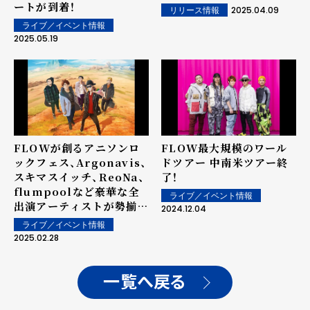
ートが到着！
2025.04.09
リリース情報
ライブ／イベント情報
2025.05.19
FLOWが創るアニソンロ
FLOW最大規模のワール
ックフェス、Argonavis、
ドツアー 中南米ツアー終
スキマスイッチ、ReoNa、
了！
flumpoolなど豪華な全
ライブ／イベント情報
出演アーティストが勢揃
2024.12.04
い!!!
ライブ／イベント情報
2025.02.28
一覧へ戻る