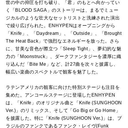
世の中の抑圧を打ち破り、「君」のもとへ向かってい
く「BLOOD SAGA」のストーリーは、まるでミュー
ジカルのような壮大なセットリストと洗練された演出
で繰り広げられた。ENHYPENはオープニングから
「Knife」、「Daydream」、「Outside」、「Brought
The Heat Back」で強烈なエネルギーを放った。さら
に、甘美な音色が際立つ「Sleep Tight」、夢幻的な魅
力の「Moonstruck」、ダークファンタジーを濃厚に織
り込んだ「Bite Me」など、計27曲を次々と披露し、
幅広い楽曲のスペクトルで観客を魅了した。
ラテンアメリカの観客に向けた特別ステージも注目を
集めた。アンコールステージに登場したENHYPEN
は、「Knife」のオリジナル曲と「Knife (SUNGHOON
Ver.)」のリミックス、そして「Go Big or Go Home」
を披露した。特に「Knife (SUNGHOON Ver.)」は、ブ
ラジルのファンクであるファンク・レイヴ(Funk