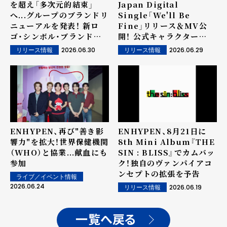
を超え「多次元的結束」
Japan Digital
へ...グループのブランドリ
Single「We'll Be
ニューアルを発表！ 新ロ
Fine」リリース＆MV公
ゴ・シンボル・ブランドリ
開！ 公式キャラクター
ニューアルフィルムを公開
「ENCHIN」と日本を旅す
2026.06.30
2026.06.29
リリース情報
リリース情報
る映像世界に、メンバーの
思い出や理想を反映 メン
バー考案の振付も必見
ENHYPEN、再び"善き影
ENHYPEN、8月21日に
響力"を拡大！世界保健機関
8th Mini Album『THE
（WHO）と協業...献血にも
SIN : BLISS』でカムバッ
参加
ク！独自のヴァンパイアコ
ンセプトの拡張を予告
ライブ／イベント情報
2026.06.24
2026.06.19
リリース情報
一覧へ戻る