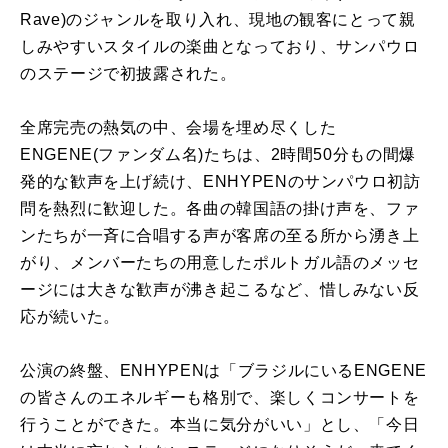
Rave)のジャンルを取り入れ、現地の観客にとって親
しみやすいスタイルの楽曲となっており、サンパウロ
のステージで初披露された。
全席完売の熱気の中、会場を埋め尽くした
ENGENE(ファンダム名)たちは、2時間50分もの間爆
発的な歓声を上げ続け、ENHYPENのサンパウロ初訪
問を熱烈に歓迎した。各曲の韓国語の掛け声を、ファ
ンたちが一斉に合唱する声が客席の至る所から湧き上
がり、メンバーたちの用意したポルトガル語のメッセ
ージには大きな歓声が沸き起こるなど、惜しみない反
応が続いた。
公演の終盤、ENHYPENは「ブラジルにいるENGENE
の皆さんのエネルギーも格別で、楽しくコンサートを
行うことができた。本当に気分がいい」とし、「今日