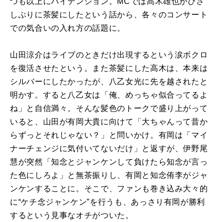
つも以上にハイテンション。MCでは髙木雄也がひさ
しぶりに茶髪にしたという話から、各々のコンサート
での気合いの入れ方の話題に。
山田涼介はライブのときだけ出現するという涙ボクロ
を復活させたという。また茶髪にした高木は、本来は
シルバーにしたかったが、八乙女光に先を越されたと
明かす。すると八乙女は「俺、めっちゃ似合ってるよ
ね」と自信満々。そんな髪色のトークで盛り上がって
いると、山田が有岡大貴に向けて「大ちゃんって昔か
らずっとそれじゃない？」と問いかけ。有岡は「マイ
ナーチェンジに気付いてないだけ」と返すが、伊野尾
慧が突然「知念とジャンケンして負けたら知念が言っ
た色にしろよ」と無茶振りし、有岡と知念侑李がジャ
ンケンすることに。そこで、ファンも巻き込み大々的
に“ケチ念ジャンケン”を行うも、あっさり有岡が勝利
するという見事なオチがついた。