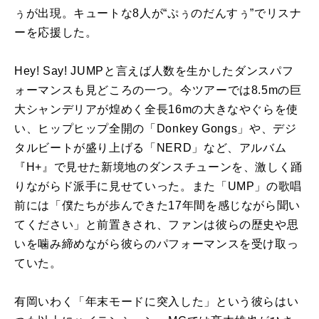
ぅが出現。キュートな8人が“ぷぅのだんすぅ”でリスナ
ーを応援した。
Hey! Say! JUMPと言えば人数を生かしたダンスパフ
ォーマンスも見どころの一つ。今ツアーでは8.5mの巨
大シャンデリアが煌めく全長16mの大きなやぐらを使
い、ヒップヒップ全開の「Donkey Gongs」や、デジ
タルビートが盛り上げる「NERD」など、アルバム
『H+』で見せた新境地のダンスチューンを、激しく踊
りながらド派手に見せていった。また「UMP」の歌唱
前には「僕たちが歩んできた17年間を感じながら聞い
てください」と前置きされ、ファンは彼らの歴史や思
いを噛み締めながら彼らのパフォーマンスを受け取っ
ていた。
有岡いわく「年末モードに突入した」という彼らはい