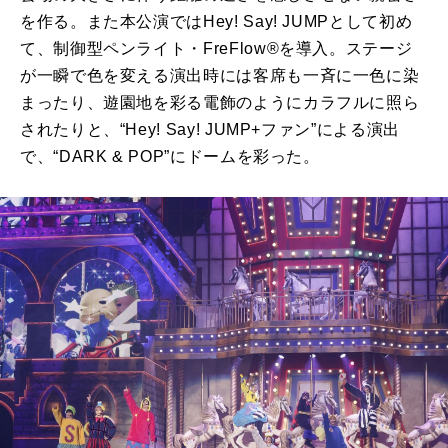
を作る。また本公演ではHey! Say! JUMPとして初め
て、制御型ペンライト・FreFlow®を導入。ステージ
が一瞬で色を変える演出時には客席も一斉に一色に染
まったり、遊園地を彩る電飾のようにカラフルに照ら
されたりと、“Hey! Say! JUMP+ファン”による演出
で、“DARK & POP”にドームを彩った。