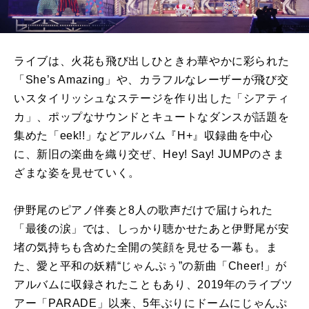
ライブは、火花も飛び出しひときわ華やかに彩られた
「She’s Amazing」や、カラフルなレーザーが飛び交
いスタイリッシュなステージを作り出した「シアティ
カ」、ポップなサウンドとキュートなダンスが話題を
集めた「eek!!」などアルバム『H+』収録曲を中心
に、新旧の楽曲を織り交ぜ、Hey! Say! JUMPのさま
ざまな姿を見せていく。
伊野尾のピアノ伴奏と8人の歌声だけで届けられた
「最後の涙」では、しっかり聴かせたあと伊野尾が安
堵の気持ちも含めた全開の笑顔を見せる一幕も。ま
た、愛と平和の妖精“じゃんぷぅ”の新曲「Cheer!」が
アルバムに収録されたこともあり、2019年のライブツ
アー「PARADE」以来、5年ぶりにドームにじゃんぷ