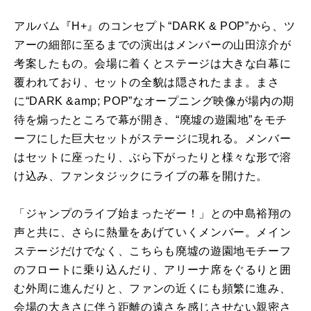
アルバム『H+』のコンセプト“DARK & POP”から、ツ
アーの細部に至るまでの演出はメンバーの山田涼介が
考案したもの。会場に着くとステージは大きな白幕に
覆われており、セットの全貌は隠されたまま。まさ
に“DARK &amp; POP”なオープニング映像が場内の期
待を煽ったところで幕が開き、“廃墟の遊園地”をモチ
ーフにした巨大セットがステージに現れる。メンバー
はセットに座ったり、ぶら下がったりと様々な形で溶
け込み、ファンタジックにライブの幕を開けた。
「ジャンプのライブ始まったぞー！」との中島裕翔の
声と共に、さらに熱量をあげていくメンバー。メイン
ステージだけでなく、こちらも廃墟の遊園地モチーフ
のフロートに乗り込んだり、アリーナ席をぐるりと囲
む外周に進んだりと、ファンの近くにも頻繁に進み、
会場の大きさに伴う距離の遠さを感じさせない親密さ