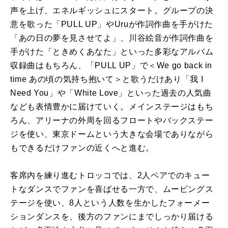
声を上げ、エネルギッシュにスタート。グループの決
意を歌った「PULL UP」やUruが作詞作曲を手がけた
「あの日の夢を見させてよ」、川谷絵音が作詞作曲を
手がけた「ときめくあなた」といった多彩なアルバム
収録曲はもちろん、「PULL UP」で＜We go back in
time あの頃の気持ち抱いて＞と歌うだけあり「我 I
Need You」や「White Love」といった過去の人気曲
なども表情豊かに届けていく。メインステージはもち
ろん、アリーナの外周を回るフロートやバックステー
ジを使い、東京ドームという大きな会場でありながら
もできるだけファンの近くへと進む。
客席内を練り進むトロッコでは、2人ペアでのキュー
トなダンスでファンを喜ばせる一方で、ムービングス
テージを使い、8人という人数を生かしたフォーメー
ションダンスを、後方のファンにまでしっかり届ける