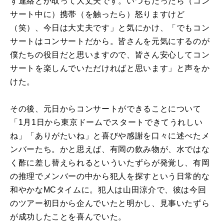
ず連絡とか取って大丈夫です。いつもだったら（コン
サート中に）携帯（を触ったら）怒りますけど
（笑）、今日は大丈夫です」と気にかけ、「でもコン
サートはコンサートだから。皆さんを元気にするのが
僕たちの役目だと思いますので、皆さん安心してコン
サートを楽しんでいただければと思います」と声をか
けた。
その後、元日からコンサートができることについて
「1月1日から東京ドームでスタートできてうれしい
ね」「ありがたいね」と喜びや感謝を口々に述べたメ
ンバーたち。かと思えば、有岡の飲み物が、水ではな
く酢に差し替えられるといういたずらが発覚し、有岡
の推理でメンバーの中から犯人を探すという日常的な
和やかなMCタイムに。犯人は山田涼介で、彼は今回
のツアー初日から企んでいたと明かし、見事いたずら
が成功したことを喜んでいた。