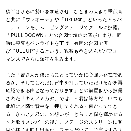
後半はさらに勢いを加速させ、ひときわ大きな重低音
と共に「ウラオモテ」や「Tiki Don」といったアッパ
ーチューンを、ムービングステージでクールに披露。
「PULL DOOWN」との合図で場内の音が止まり、同
時に観客もペンライトを下げ、有岡の合図で再
び“PULL UP”するという、観客も巻き込んだパフォー
マンスでさらに熱狂を生み出す。
また「皆さんが僕たちにとっていかに心強い存在であ
るか、そしてどれだけ背中を押していただけるかを再
確認できる曲となっております」との前置きから披露
された「キミノミカタ」では、＜君は味方だ いつも
此処に／隣で背中を 押してくれる／何だってでき
る きっと／君のこの想いが きらりと僕を輝かせる
＞と歌うメンバーの後方、ステージのスクリーンに客
席の様子も映し出され、ファンがいてこそ完成するス