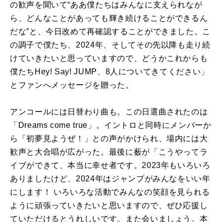
の歓声を聞いて“ああ僕たちはみんなに支えられなが
ら、どんなことがあっても輝き続けることができるん
だな”と、今日改めて再確認することができました。こ
の調子で僕たち、2024年、そしてその先以降も走り続
けていきたいと思っていますので、どうかこれからも
僕たちHey! Say! JUMP、8人についてきてください」
とファンへメッセージを贈った。
アンコールには日替わり曲も。この日選曲されたのは
「Dreams come true」。イントロと同時にメンバーか
ら「初夢見ようぜ！」との声がかけられ、場内には大
歓声と大合唱が広がった。最後に薮が「こうやってラ
イブができて、本当に幸せ者です。2023年もいろいろ
ありましたけど、2024年はジャンプがみんなをいい年
にします！ いろいろな活動でみんなの笑顔を見られる
ように頑張っていきたいと思いますので、ぜひ応援し
ていただけるとうれしいです。また会いましょう。本