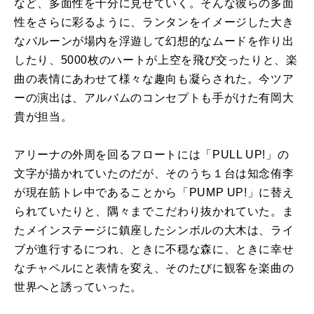
など、多面性を十分に見せていく。そんな彼らの多面
性をさらに彩るように、ランタンをイメージした大き
なバルーンが場内を浮遊して幻想的なムードを作り出
したり、5000枚のハートが上空を飛び交ったりと、楽
曲の表情にあわせて様々な趣向も凝らされた。今ツア
ーの演出は、アルバムのコンセプトも手がけた有岡大
貴が担当。
アリーナの外周を回るフロートには「PULL UP!」の
文字が描かれていたのだが、そのうち１台は知念侑李
が現在筋トレ中であることから「PUMP UP!」に替え
られていたりと、隅々までこだわり抜かれていた。ま
たメインステージに鎮座したシンボルの大木は、ライ
ブが進行するにつれ、ときに不穏な森に、ときに幸せ
なチャペルにと表情を変え、そのたびに観客を楽曲の
世界へと誘っていった。