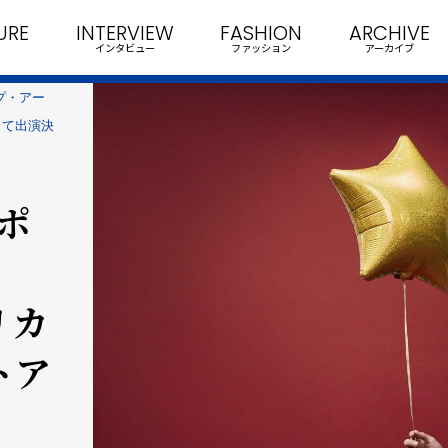
URE
INTERVIEW
FASHION
ARCHIVE
インタビュー
ファッション
アーカイブ
ップ・アー
して出演決
代ポ
リカ
トア