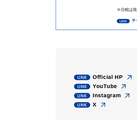
※日程は現
チ
Official HP
YouTube
Instagram
X