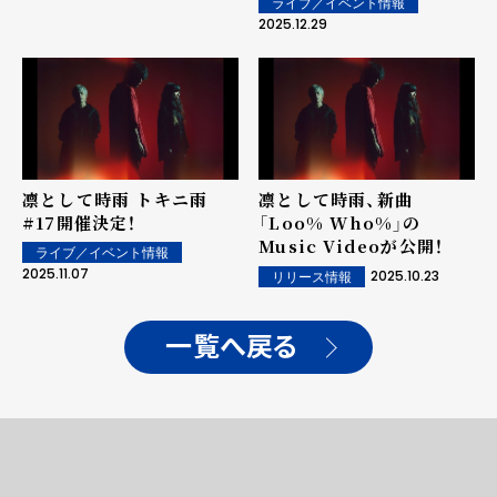
ライブ／イベント情報
World? Whose Blue?」
2025.12.29
のMusic Video公開！
凛として時雨 トキニ雨
凛として時雨、新曲
#17開催決定！
「Loo% Who%」の
Music Videoが公開！
ライブ／イベント情報
2025.11.07
2025.10.23
リリース情報
一覧へ戻る