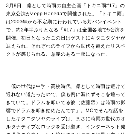
3月
8
日、
凛
として
時雨
の自主企画「
トキニ
雨
#17
」の
東京公演が
Zepp Haneda
で開催された。「
トキニ
雨
」
は
2003
年から不定期に行われている対バンイベント
で、約
2
年半ぶりとなる「
#17
」は全国各地で
5
公演を
開催。初日となったこの日はゲストに
キタニタツヤ
が
迎えられ、それぞれの
ライブ
から世代を超えたリスペ
クトが感じられる、意義のある一夜になった。
「僕の世代は中学・高校時代、
凛
として
時雨
は避けて
通れない道だったので、僕も例に漏れずそこを通って
きていて。ドラムを叩いてる彼（佐藤丞）は
時雨
の影
響でドラムを叩き始めたんです」。
MC
でそんな話を
した
キタニタツヤ
の
ライブ
は、まさに
時雨
の世代のオ
ルタナティブなロックを受け継ぎ、インターネット発