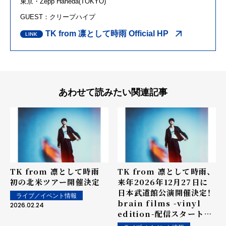
東京・
Zepp Haneda(TOKYO)
GUEST：クリープハイプ
TK from 凛として時雨 Official HP
あわせて読みたい関連記事
TK from 凛として時雨
TK from 凛として時雨、
初の北米ツアー開催決定
来年2026年12月27日に
日本武道館公演開催決定！
ライブ／イベント情報
brain films -vinyl
2026.02.24
edition-配信スタート！
そして、「Whose