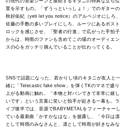
の現代の音楽シーンと接続するキタニの特異な立ち位
置を示すもの。「ずうっといっしょ！」でのギターの
秋好佑紀（
yeti let you notice
）のアルペジオにしろ、
佐藤の手数の多いプレイにしろ、ルーツにあるポスト
ロックを感じさせ、「聖者の行進」で広がった手拍子
からは、
時雨
のファンも含めてこの場のオーディエン
スの心をガッチリ掴んでいることが伝わってくる。
SNSで話題になった、若かりし頃のキタニが友人と一
緒に「
Telecastic fake show
」を弾く
TK
のマネで盛り
上がる動画に触れ、「本物と対バンできて非常に嬉し
いです」という言葉に笑いと拍手が起きる一幕も。
ラ
イブ
後半では、音源で
BABYMETAL
をフィーチャーし
ている最新曲「かすかなはな」を披露し、「今日は
凛
として
時雨
のみなさんと、
凛
として
時雨
が好きなみな