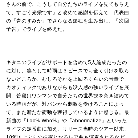
さんの前で、こうして自分たちの
ライブ
を見てもらえ
て、すごく光栄です」と改めて感謝を伝えて、代表曲
の「青のすみか」でさらなる熱狂を生み出し、「次回
予告」で
ライブ
を終えた。
キタニの
ライブ
がサポートを含めて
5
人編成だったの
に対し、
凛
として
時雨
は３ピースでも全く引けを取ら
ないどころか、むしろそれを上回るくらいの音量で、
カオティックでありながらも没入感の強い
ライブ
を展
開。普段はワンマンで自分たちの世界観を突き詰めて
いる
時雨
だが、対バンから刺激を受けることによっ
て、また新たな衝動を獲得しているように感じる。最
新曲の「
Loo% Who%
」や「
abnormalize
」といった
ライブ
の定番曲に加え、リリース当時のツアー以来、
10
年以上ぶりの披露となるレア曲も演奏されるなど、