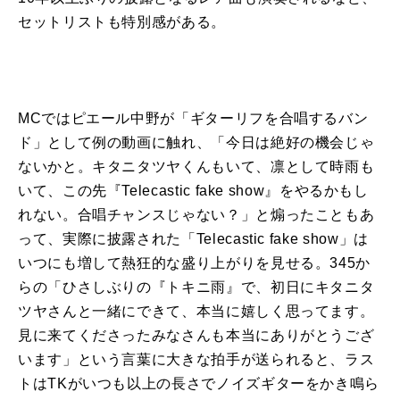
セットリストも特別感がある。
MCではピエール中野が「ギターリフを合唱するバン
ド」
として
例の動画に触れ、「今日は絶好の機会じゃ
ないかと。
キタニタツヤ
くんもいて、
凛
として
時雨
も
いて、この先『
Telecastic fake show
』をやるかもし
れない。合唱チャンスじゃない？」と煽ったこともあ
って、実際に披露された「
Telecastic fake show
」は
いつにも増して熱狂的な盛り上がりを見せる。
345
か
らの「ひさしぶりの『
トキニ
雨
』で、初日に
キタニタ
ツヤ
さんと一緒にできて、本当に嬉しく思ってます。
見に来てくださったみなさんも本当にありがとうござ
います」という言葉に大きな拍手が送られると、ラス
トは
TK
がいつも以上の長さでノイズギターをかき鳴ら