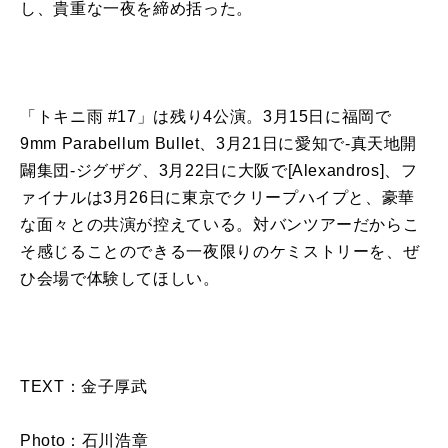
し、貴重な一夜を締め括った。
「
トキニ
雨
#17
」は残り
4
公演。
3
月
15
日に福岡で
9mm Parabellum Bullet
、
3
月
21
日に愛知で
-
真天地開
闢集団
-
ジグザグ、
3
月
22
日に大阪で
[Alexandros]
、フ
ァイナルは
3
月
26
日に東京でクリープハイプと、豪華
な面々との共演が控えている。対バンツアーだからこ
そ感じることのできる一夜限りのケミストリーを、ぜ
ひ会場で体験してほしい。
TEXT：金子厚武
Photo：石川浩章