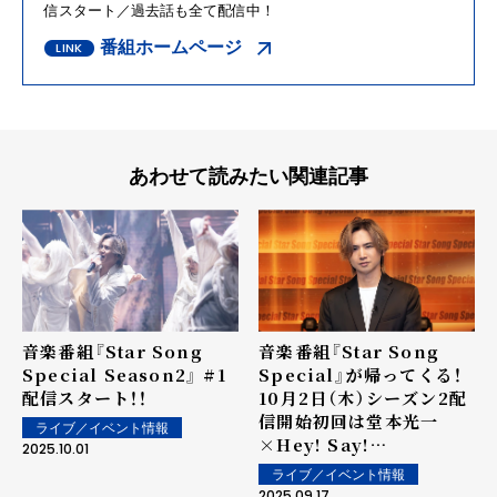
信スタート／過去話も全て配信中！
番組ホームページ
あわせて読みたい関連記事
⾳楽番組『Star Song
音楽番組『Star Song
Special Season2』 #1
Special』が帰ってくる！
配信スタート！！
10月2日（木）シーズン2配
信開始初回は堂本光一
ライブ／イベント情報
×Hey! Say!
2025.10.01
JUMP×KEY TO LITが
ライブ／イベント情報
スペシャルトーク！
2025.09.17