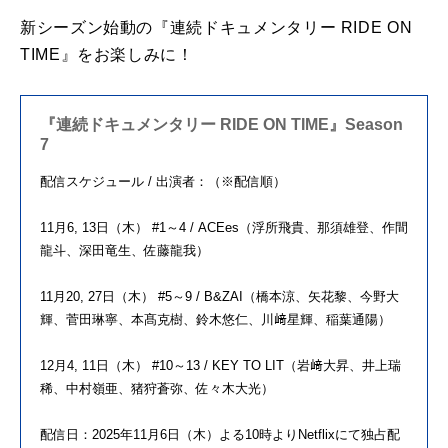
新シーズン始動の『連続ドキュメンタリー RIDE ON
TIME』をお楽しみに！
『連続ドキュメンタリー RIDE ON TIME』Season
7
配信スケジュール / 出演者：（※配信順）
11月6, 13日（木） #1～4 / ACEes（浮所飛貴、那須雄登、作間
龍斗、深田竜生、佐藤龍我）
11月20, 27日（木） #5～9 / B&ZAI（橋本涼、矢花黎、今野大
輝、菅田琳寧、本髙克樹、鈴木悠仁、川﨑星輝、稲葉通陽）
12月4, 11日（木） #10～13 / KEY TO LIT（岩﨑大昇、井上瑞
稀、中村嶺亜、猪狩蒼弥、佐々木大光）
配信日：2025年11月6日（木）よる10時よりNetflixにて独占配