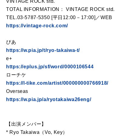
VINTAGE ROCK std.
TOTAL INFORMATION： VINTAGE ROCK std.
TEL.03-5787-5350 [平日12:00－17:00]／WEB
https://vintage-rock.com/
ぴあ
https://w.pia.jp/t/ryo-takaiwa-t/
e+
https://eplus.jp/sf/word/0000106544
ローチケ
https://l-tike.com/artist/000000000766918/
Overseas
https://w.pia.jp/a/ryotakaiwa26eng/
【出演メンバー】
* Ryo Takaiwa（Vo, Key）