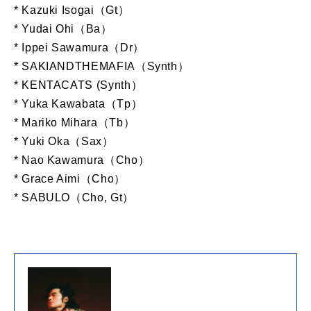
* Kazuki Isogai（Gt）
* Yudai Ohi（Ba）
* Ippei Sawamura（Dr）
* SAKIANDTHEMAFIA（Synth）
* KENTACATS (Synth）
* Yuka Kawabata（Tp）
* Mariko Mihara（Tb）
* Yuki Oka（Sax）
* Nao Kawamura（Cho）
* Grace Aimi（Cho）
* SABULO（Cho, Gt）