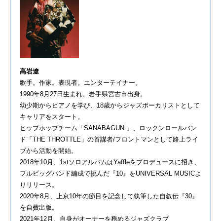
高岩遼
歌手。作家。表現者。エンターテイナー。
1990年8月27日生まれ、岩手県宮古市出身。
幼少期からピアノを学び、18歳からジャズボーカリストとして
キャリアをスタート。
ヒップホップチーム「SANABAGUN.」、ロックンロールバン
ド「THE THROTTLE」の首謀者/フロントマンとして路上ライ
ブから活動を開始。
2018年10月、1stソロアルバムはYaffleをプロデュースに招き、
フルビッグバンド編成で挑んだ『10』をUNIVERSAL MUSICよ
りリリース。
2020年8月、上京10年の節目を記念して執筆した自叙伝『30』
を自費出版。
2021年12月、自身がオーナーを務めるジャズクラブ