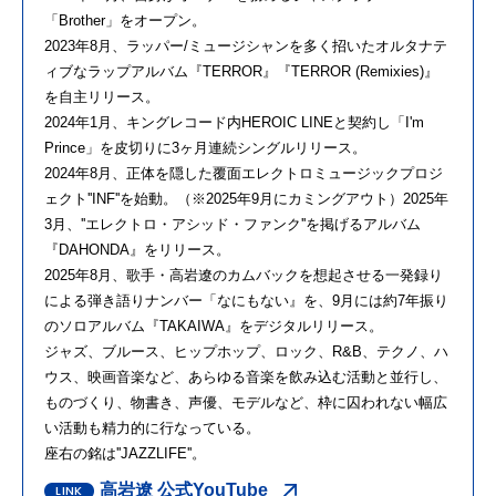
「Brother」をオープン。
2023年8月、ラッパー/ミュージシャンを多く招いたオルタナテ
ィブなラップアルバム『TERROR』『TERROR (Remixies)』
を自主リリース。
2024年1月、キングレコード内HEROIC LINEと契約し「I'm
Prince」を皮切りに3ヶ月連続シングルリリース。
2024年8月、正体を隠した覆面エレクトロミュージックプロジ
ェクト''INF''を始動。（※2025年9月にカミングアウト）2025年
3月、''エレクトロ・アシッド・ファンク''を掲げるアルバム
『DAHONDA』をリリース。
2025年8月、歌手・高岩遼のカムバックを想起させる一発録り
による弾き語りナンバー「なにもない』を、9月には約7年振り
のソロアルバム『TAKAIWA』をデジタルリリース。
ジャズ、ブルース、ヒップホップ、ロック、R&B、テクノ、ハ
ウス、映画音楽など、あらゆる音楽を飲み込む活動と並行し、
ものづくり、物書き、声優、モデルなど、枠に囚われない幅広
い活動も精力的に行なっている。
座右の銘は''JAZZLIFE''。
高岩遼 公式YouTube