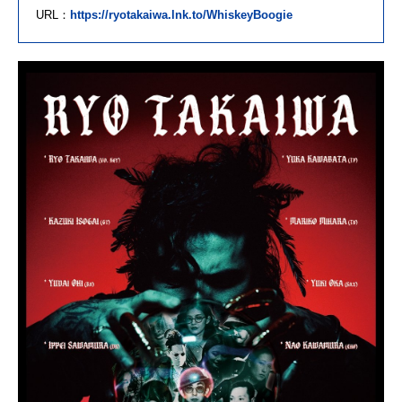
URL：
https://ryotakaiwa.lnk.to/WhiskeyBoogie