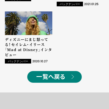
「アイ・ニード・ユー」先行
2021.01.25
バックナンバー
配信
ディズニーにまじ怒って
る！――セイレム・イリース
「Mad at Disney」インタ
ビュー
2020.10.27
バックナンバー
一覧へ戻る