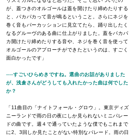
リズミカルになるなと思った。そこで思いついたの
が、蓋つきのオルゴールは蓋を開けたり締めたりする
と、パカパカって音が鳴るということ。さらにネジを
巻く音もパーカッションに見立てたら、踊り出したく
なるグルーヴのある曲に仕上がりました。蓋をパカパ
カ開けたり締めたりする音や、ネジを巻く音を使って
オルゴールのアプローチができたというのは、すごく
面白かったです」
──すごいひらめきですね。選曲のお話がありました
が、浅倉さんがどうしても入れたかった曲は何でした
か？
「11曲目の「ナイトフォール・グロウ」。東京ディズ
ニーランドで雨の日の夜にしか見られないミニパレー
ドの曲です。週４で通っていたような僕でもこれまで
に2、3回しか見たことがない特別なパレード。雨の日