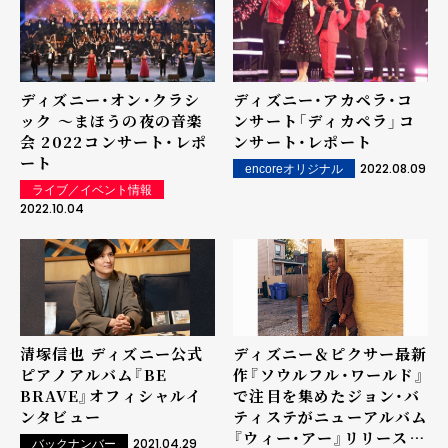
ディズニー・オン・クラシ
ディズニー・アカペラ・コ
ック ～まほうの夜の音楽
ンサート「ディカペラ」――コ
会 2022――コンサート・レポ
ンサート・レポート
ート
2022.08.09
encoreオリジナル
ライブ／イベント情報
2022.10.04
清塚信也 ディズニー公式
ディズニー＆ピクサー最新
ピアノアルバム『BE
作『ソウルフル・ワールド』
BRAVE』オフィシャルイ
で注目を集めたジョン・バ
ンタビュー
ティステがニューアルバム
『ウィー・アー』リリース＆
2021.04.29
バックナンバー