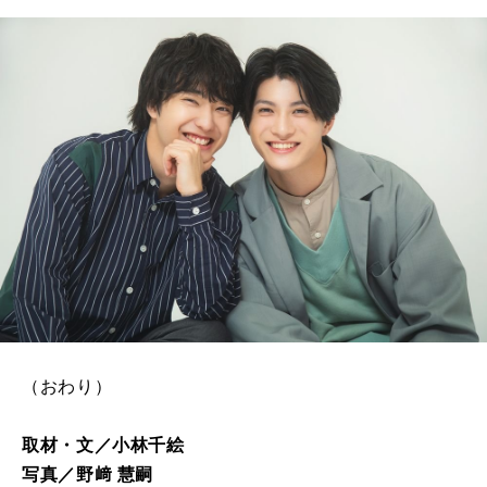
（おわり）
取材・文／小林千絵
写真／野﨑 慧嗣