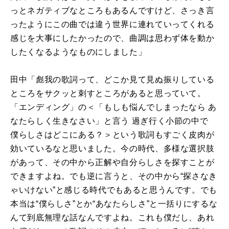
っとネガティブなところもあるんですけど、さっき言
ったようにこの曲では違う世界に連れていってくれる
感じを大事にしたかったので、曲調は思わず体を動か
したくなるようなものにしました」
田中「彪我の歌詞って、どこか見て見ぬ振りしている
ところをサクッと刺すところがあると思っていて。
「エンディング」の＜「もしも悩んでしまったなら あ
なたらしく生きなさい」と言う 過ぎ行く小節の中で
僕らしさはどこにある？＞という歌詞もすごく皮肉が
効いているなと思いました。今の時代、多様な選択肢
があって、その中から正解や自分らしさを探すことが
できますよね。でも逆に言うと、その中から
“
探さなき
ゃいけない
”
と感じる時代でもあると思うんです。でも
本当は
“
僕らしさ
”
とか
“
あなたらしさ
”
と一括りにするな
んて到底無理な話なんですよね。これも僕だし、あれ