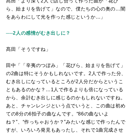
髙田「より深く
2
人で話し合って作った曲が「花び
ら、始まりを告げて」なので、僕たちの心の奥の
…
闇
をあらわにして光を作った感じというか
…
」
──2人の感情がむき出しに？
髙田「そうですね」
田中「「辛夷のつぼみ」「花びら、始まりを告げて」
の
2
曲は特にそうかもしれないです。
2
人で作った分、
むき出しになっているところが
2
人分だからというこ
ともあるのかな？…
1
人で作るよりも倍になっている
から、余計むき出しに感じるのかもしれないですね。
あと、チャンレンジという点でいうと、この曲は初め
ての
8
分の
6
拍子の曲なんです。“
86
の曲ないよ
ね？”、“作っちゃおうか？”みたいな感じで作ったんで
すが、いろいろ発見もあったし、それで1曲完成させ