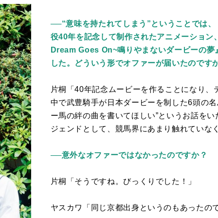
──“意味を持たれてしまう”ということでは
役40年を記念して制作されたアニメーション、武
Dream Goes On~鳴りやまないダービ
した。どういう形でオファーが届いたのです
片桐「
40
年記念ムービーを作ることになり、
中で武豊騎手が日本ダービーを制した
6
頭の名
ー馬の絆の曲を書いてほしい
”
というお話をい
ジェンドとして、競馬界にあまり触れていな
──意外なオファーではなかったのですか？
片桐「そうですね。びっくりでした！」
ヤスカワ「同じ京都出身というのもあったの