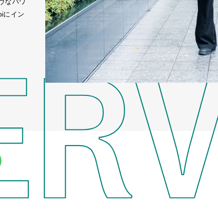
ヴなパワ
iにイン