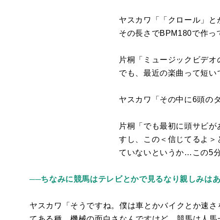
ヤスカワ「「クロール」と
その長さで
BPM180
で作っ
片桐「ミュージックビデオ
でも、最近の楽曲って短い
ヤスカワ「その中に
6
頭の
片桐「でも最初に頭サビが
すし、この＜信じてるよ＞
ていないというか
…
この
5
──ちなみに競馬はテレビとかで見るなり親しみは
ヤスカワ「そうですね。僕は車とかバイクとか速さ
てある種、機械の面白さなんですけど、競馬は人馬