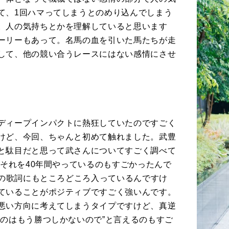
て、
1
回ハマってしまうとのめり込んでしまう
。人の気持ちとかを理解していると思います
ーリーもあって。名馬の血を引いた馬たちが走
して、他の競い合うレースにはない感情にさせ
ディープインパクトに熱狂していたのですごく
けど、今回、ちゃんと初めて触れました。武豊
と駄目だと思って武さんについてすごく調べて
、それを
40
年間やっているのもすごかったんで
の歌詞にもところどころ入っているんですけ
ていることがポジティブですごく強いんです。
悪い方向に考えてしまうタイプですけど、真逆
るのはもう勝つしかないので
”
と言えるのもすご