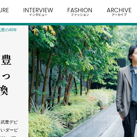
URE
INTERVIEW
FASHION
ARCHIVE
インタビュー
ファッション
アーカイブ
武豊の40年
武豊
取っ
換
・武豊デビ
まないダービ