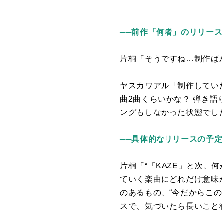
──前作「何者」のリリー
片桐「そうですね
…
制作ば
ヤスカワアル「制作してい
曲
2
曲くらいかな？ 弾き語
ングもしなかった状態でし
──具体的なリリースの予定
片桐「
“
「
KAZE
」と次、何
ていく楽曲にどれだけ意味
のあるもの、
“
今だからこの
スで、気づいたら長いこと