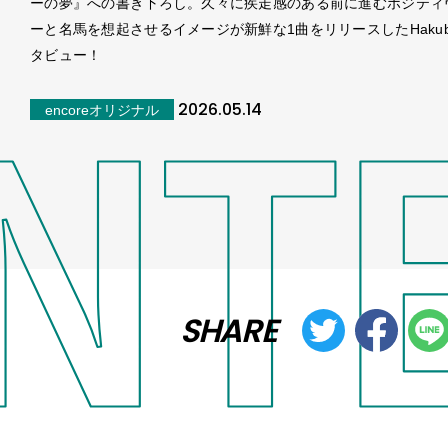
ーの夢』への書き下ろし。久々に疾走感のある前に進むポジティ
ーと名馬を想起させるイメージが新鮮な1曲をリリースしたHakub
タビュー！
2026.05.14
encoreオリジナル
SHARE