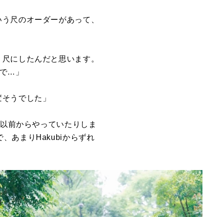
いう尺のオーダーがあって、
う尺にしたんだと思います。
で
…
」
変そうでした」
以前からやっていたりしま
で、あまり
Hakubi
からずれ