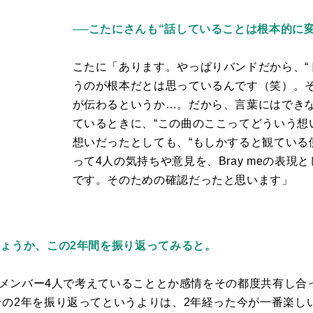
──こたにさんも“話していることは根本的に
こたに「あります。やっぱりバンドだから、“
うのが根本だとは思っているんです（笑）。
が伝わるというか…。だから、言葉にはでき
ているときに、“この曲のここってどういう想
想いだったとしても、“もしかすると観ている
って
4
人の気持ちや意見を、
Bray me
の表現と
です。そのための確認だったと思います」
しょうか、この2年間を振り返ってみると。
メンバー
4
人で考えていることとか感情をその都度共有し合
その
2
年を振り返ってというよりは、
2
年経った今が一番楽し