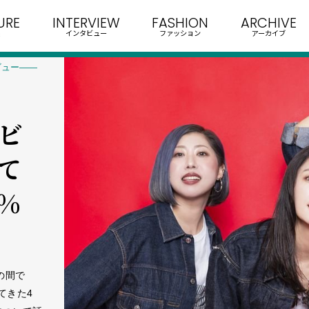
URE
INTERVIEW
FASHION
ARCHIVE
インタビュー
ファッション
アーカイブ
タビュー――
タビ
して
0%
年の間で
てきた4