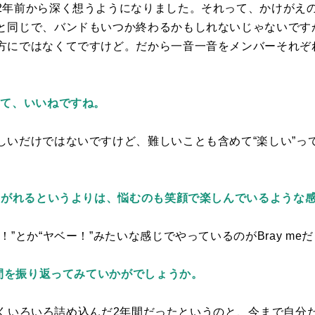
2
年前から深く想うようになりました。それって、かけがえ
と同じで、バンドもいつか終わるかもしれないじゃないです
方にではなくてですけど。だから一音一音をメンバーそれぞ
って、いいねですね。
しいだけではないですけど、難しいことも含めて“楽しい”っ
ひしがれるというよりは、悩むのも笑顔で楽しんでいるような
！”とか“ヤベー！”みたいな感じでやっているのが
Bray me
だ
年間を振り返ってみていかがでしょうか。
くいろいろ詰め込んだ
2
年間だったというのと、今まで自分