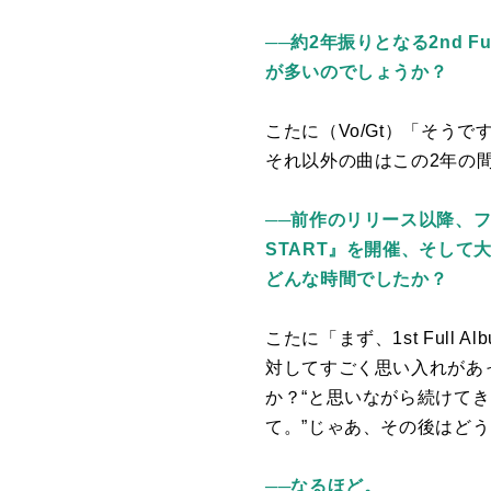
──
約2年振りとなる2nd Fu
が多いのでしょうか？
こたに（
Vo/Gt
）「そうで
それ以外の曲はこの
2
年の
──前作のリリース以降、フ
START』を開催、そし
どんな時間でしたか？
こたに「まず、
1st Full Al
対してすごく思い入れがあ
か？“と思いながら続けてき
て。”じゃあ、その後はどう
──なるほど。