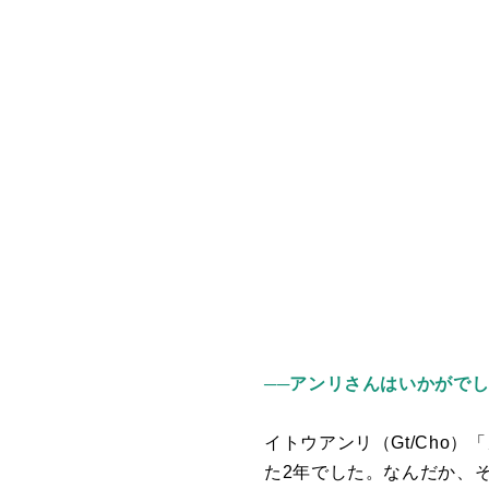
──アンリさんはいかがで
イトウアンリ（
Gt/Cho
）「
た
2
年でした。なんだか、