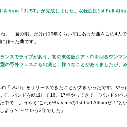
ll Album『JUST』が完成しました。収録曲は1st Full A
すね。「君の唄」だけは
10
年くらい前にあった曲をこの
4
人で
間に作った曲です」
ランスでライブがあり、初の東名阪クアトロを回るワンマンツ
て大型の野外フェスにも出演と、様々なことがありましたが、
bum
『
DUH
』をリリースできたことが大きかったです。やっ
って。バンドを結成して
16
、
17
年やってきて、”バンドのベ
た中で、ようやく”これが
Bray me
の
1st Full Album
だ！“と
しよう？”っていう
2
年でした」