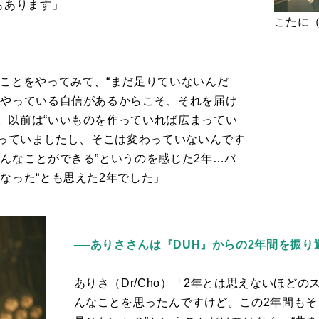
もあります」
こたに（V
ことをやってみて、“まだ足りていないんだ
をやっている自信があるからこそ、それを届け
。以前は“いいものを作っていれば広まってい
思っていましたし、そこは変わっていないんです
んなことができる”というのを感じた
2
年…バ
なった“とも思えた
2
年でした」
──ありささんは『DUH』からの2年間を振
ありさ（
Dr/Cho
）「
2
年とは思えないほどの
んなことを思ったんですけど。この
2
年間もそ