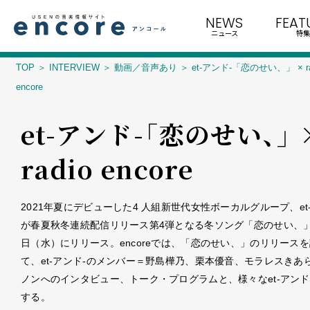
NEWS
FEAT
ニュース
特集
TOP
INTERVIEW
動画／音声あり
et-アンド-「恋のせい、」 × ra
encore
et-アンド-「恋のせい、」 
radio encore
2021年夏にデビューした4 人組新世代女性ボーカルグループ、et
が春夏秋冬連続配信リリース第4弾となる冬ソング「恋のせい、」
日（水）にリリース。encoreでは、「恋のせい、」のリリース
て、et-アンド-のメンバー＝野島樺乃、栗本優音、モラレスきあ
ノンへのインタビュー、トーク・プログラムと、様々なet-アンド
する。