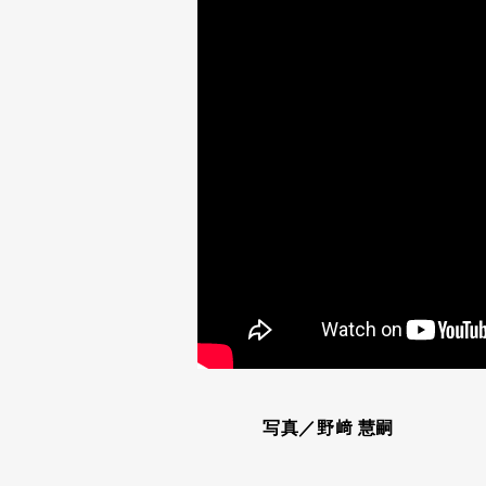
写真／野﨑 慧嗣