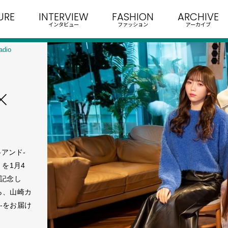
URE
INTERVIEW
FASHION
ARCHIVE
インタビュー
ファッション
アーカイブ
dio
×
-アンド-
を1月4
を記念し
ら、山崎カ
-をお届け