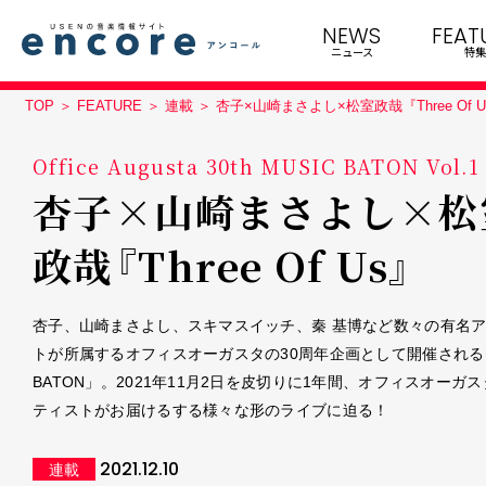
NEWS
FEAT
ニュース
特集
TOP
FEATURE
連載
杏子×山崎まさよし×松室政哉『Three Of 
Office Augusta 30th MUSIC BATON Vol.1
杏子×山崎まさよし×松
政哉『Three Of Us』
杏子、山崎まさよし、スキマスイッチ、秦 基博など数々の有名
トが所属するオフィスオーガスタの30周年企画として開催される「
BATON」。2021年11月2日を皮切りに1年間、オフィスオーガ
ティストがお届けるする様々な形のライブに迫る！
2021.12.10
連載