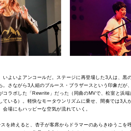
、いよいよアンコールだ。ステージに再登場した3人は、黒
ち。さながら3人組のブルース・ブラザースという印象だが
コラボした「Rewrite」だった（同曲のMVで、松室と浜
している）。軽快なモータウンリズムに乗せ、間奏では3人
、会場にもハッピーな空気が流れていく。
ーマンスを終えると、杏子が客席からドラマーのあらきゆうこ