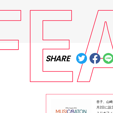
SHARE
杏子、山崎
月2日に設
よりオフィ