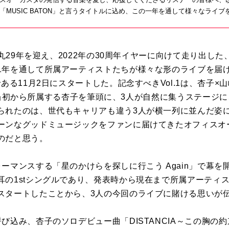
「MUSIC BATON」と言うタイトルに込め、この一年を通して様々なライ
から丸29年を迎え、2022年の30周年イヤーに向けて走り出し
1年を通して所属アーティストたちが様々な形のライブを届け
である11月2日にスタートした。記念すべきVol.1は、杏子×
』。設立当初から所属する杏子を筆頭に、3人が自然に集うステー
られたのは、世代もキャリアも違う3人が横一列に並んだ姿
ーンなグッドミュージックをファンに届けてきたオフィスオ
のだと思う。
ーマンスする「星のかけらを探しに行こう Again」で幕
耳の1stシングルであり、発表時から現在まで所属アーティ
スタートしたことから、3人の今回のライブに賭ける思いが
み、杏子のソロデビュー曲「DISTANCIA～この胸の約束～（20