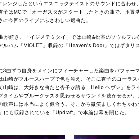
がリアレンジしたというエスニックテイストのサウンドに合わせ
杏子はMCで「オーガスタがスタートしたときの曲で、玉置
さに今回のライブにふさわしい選曲だ。
ロ曲が続き、「イジメテミタイ」では山崎&松室のソウルフル
バム「VIOLET」収録の「Heaven’s Door」ではギタ
に3曲ずつ自身をメインにフィーチャーした楽曲をパフォー
は山崎がブルースハープで色を添え、そこに杏子のコーラス
山崎は、大好きな曲だと杏子が語る「Hello ヘヴン」を
グタイムやブルーグラスを思わせるサウンドを聴かせるが、
の歌声には本当によく似合う。そこから微笑ましくわちゃわ
3」にも収録されている「Updraft」で本編は幕を閉じた。