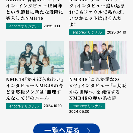
イン」インタビュー――15周年
ク」インタビュー――追い込ま
という節目に新たな段階に
れてもファウルで粘れば、
突入したNMB48
いつかヒットは出るんだ
よ！
2025.11.13
encoreオリジナル
2025.04.10
encoreオリジナル
NMB48「がんばらぬわい」
NMB48「これが愛なの
インタビュー――NMB48の今
か？」インタビュー――『#大阪
どき応援ソングは"無理す
から世界へ』を発信する
んなって！"のエール
NMB48の赤い糸の絆
2024.10.10
encoreオリジナル
encoreオリジナル
2024.05.30
一覧へ戻る