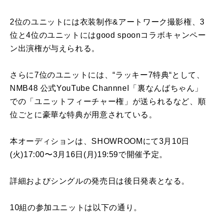
2位のユニットには衣装制作
&
アートワーク撮影権、
3
位と
4
位のユニットには
good spoon
コラボキャンペー
ン出演権が与えられる。
さらに
7
位のユニットには、“ラッキー
7
特典“として、
NMB48
公式
YouTube Channnel
「裏なんばちゃん」
での「ユニットフィーチャー権」が送られるなど、順
位ごとに豪華な特典が用意されている。
本オーディションは、
SHOWROOM
にて
3
月
10
日
(
火
)
17:00〜
3
月
16
日
(
月
)19:59
で開催予定。
詳細およびシングルの発売日は後日発表となる。
10組の参加ユニットは以下の通り。