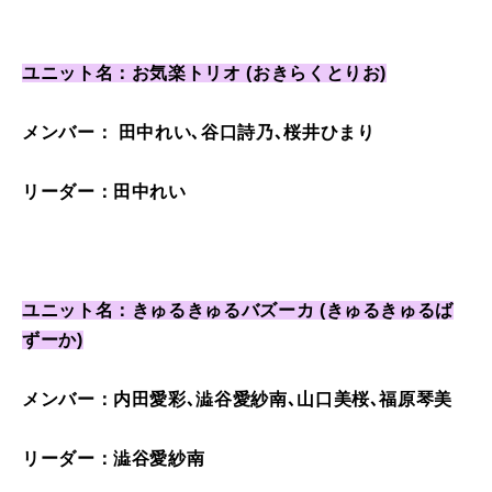
ユニット名：お気楽トリオ (おきらくとりお)
メンバー： 田中れい､谷口詩乃､桜井ひまり
リーダー：田中れい
ユニット名：きゅるきゅるバズーカ (きゅるきゅるば
ずーか)
メンバー：内田愛彩､澁谷愛紗南､山口美桜､福原琴美
リーダー：澁谷愛紗南