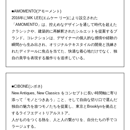
■AMOMENTO(アモーメント)
2016年にMK LEE(エムケー リー)により設立された
「AMOMENTO」は、控えめなデザインを通して時代を超えた
クラシックや、建築的に再解釈されたシルエットを提案するブ
ランド。コレクションは、デザイナーの個人的な感情や経験の
瞬間から生み出され、オリジナルテキスタイルの開発と洗練さ
れたディテールに焦点を当てた、快適な着心地だけでなく、独
自の美学を表現する服作りを追求している。
■CIBONE(シボネ)
New Antiques, New Classics をコンセプトに長い時間軸に寄り
添って「モノとつきあう」こと、そして自由な切り口で選んだ
独自の魅力を放つモノたちを提案し、東京とBrooklynを拠点と
するライフエディトリアルストア。
人がものをつくる熱を、人と人の繋がりを、自分たちの手でコ
ラージュする。