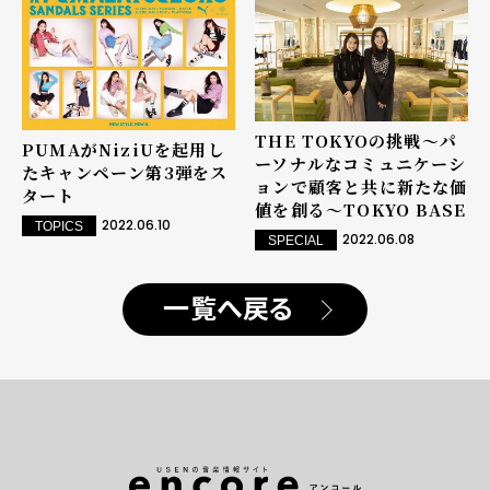
THE TOKYOの挑戦～パ
PUMAがNiziUを起用し
ーソナルなコミュニケーシ
たキャンペーン第3弾をス
ョンで顧客と共に新たな価
タート
値を創る～TOKYO BASE
2022.06.10
TOPICS
2022.06.08
SPECIAL
一覧へ戻る