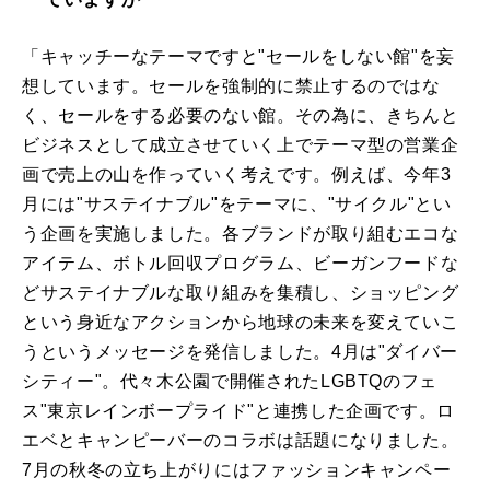
「キャッチーなテーマですと"セールをしない館"を妄
想しています。セールを強制的に禁止するのではな
く、セールをする必要のない館。その為に、きちんと
ビジネスとして成立させていく上でテーマ型の営業企
画で売上の山を作っていく考えです。例えば、今年3
月には"サステイナブル"をテーマに、"サイクル"とい
う企画を実施しました。各ブランドが取り組むエコな
アイテム、ボトル回収プログラム、ビーガンフードな
どサステイナブルな取り組みを集積し、ショッピング
という身近なアクションから地球の未来を変えていこ
うというメッセージを発信しました。4月は"ダイバー
シティー"。代々木公園で開催されたLGBTQのフェ
ス"東京レインボープライド"と連携した企画です。ロ
エベとキャンピーバーのコラボは話題になりました。
7月の秋冬の立ち上がりにはファッションキャンペー