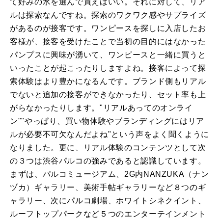
て好みの水を選んで買えばいい。それに対して、リア
ルは探索なんですね。探索のワクワク感やサプライズ
があるのが接客です。ワンピースを探しに入店したお
客様が、接客を受けたことで当初の目的にはなかった
パンプスに興味が湧いて、ワンピースと一緒に買うと
いったことが起こったりしますよね。接客によって探
索体験はより豊かになるんです。ブランド側もリアル
でないと追加の接客ができなかったり、セット率も上
がらなかったりします。"リアルあってのオンライ
ン""やっぱり、買い物体験やブランディングにはリア
ルが必要不可欠なんだよね"という声をよく聞くように
なりました。更に、リアル体験のコンテンツとして次
の３つは渋谷パルコの強みであると認識しています。
まずは、パルコミュージアム、2G内NANZUKA（ナン
ヅカ）ギャラリー、美術手帖ギャラリーなど８つのギ
ャラリー、次にパルコ劇場、ホワイトシネクイント、
ルーフトップパークなど５つのエンターテインメント