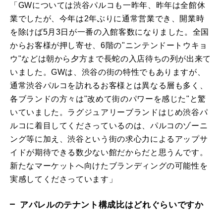
「GWについては渋谷パルコも一昨年、昨年は全館休
業でしたが、今年は2年ぶりに通常営業でき、開業時
を除けば5月3日が一番の入館客数になりました。全国
からお客様が押し寄せ、6階の"ニンテンドートウキョ
ウ"などは朝から夕方まで長蛇の入店待ちの列が出来て
いました。GWは、渋谷の街の特性でもありますが、
通常渋谷パルコを訪れるお客様とは異なる層も多く、
各ブランドの方々は"改めて街のパワーを感じた"と驚
いていました。ラグジュアリーブランドはじめ渋谷パ
ルコに着目してくださっているのは、パルコのゾーニ
ング等に加え、渋谷という街の求心力によるアップサ
イドが期待できる数少ない館だからだと思うんです。
新たなマーケットへ向けたブランディングの可能性を
実感してくださっています」
アパレルのテナント構成比はどれぐらいですか