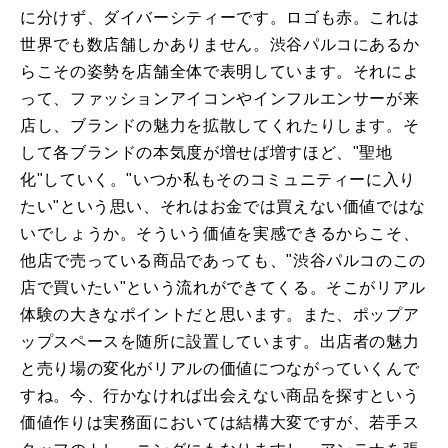
に分けず、ダイバーシティーです。ロゴも赤。これは
世界でも数店舗しかありません。渋谷パルコにあるか
らこその姿勢を店舗全体で表明しています。それによ
って、ファッションアイコンやインフルエンサーが来
店し、ブランドの魅力を拡散してくれたりします。そ
して各ブランドの本気度が増せば増すほど、"聖地
化"していく。"いつか私もそのコミュニティーに入り
たい"という思い、それはお金では買えない価値ではな
いでしょうか。そういう価値を実感できるからこそ、
他店で売っている商品であっても、"渋谷パルコのこの
店で買いたい"という流れができてくる。そこがリアル
体験の大きなポイントだと思います。また、ポップア
ップスペースを随所に設置しています。出店者の魅力
と売り場の変化がリアルの価値につながっていくんで
すね。今、行かなければ出会えない商品を探すという
価値作りは実務面においては結構大変ですが、若手ス