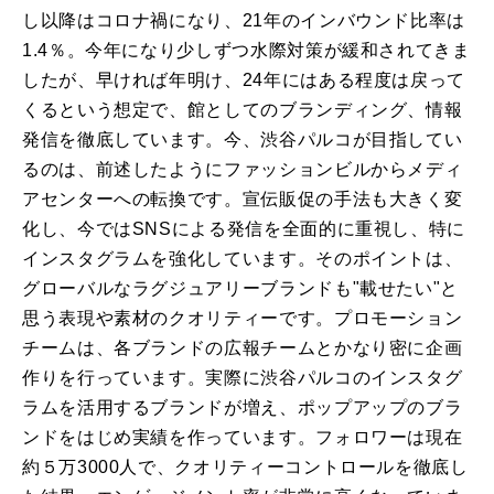
し以降はコロナ禍になり、21年のインバウンド比率は
1.4％。今年になり少しずつ水際対策が緩和されてきま
したが、早ければ年明け、24年にはある程度は戻って
くるという想定で、館としてのブランディング、情報
発信を徹底しています。今、渋谷パルコが目指してい
るのは、前述したようにファッションビルからメディ
アセンターへの転換です。宣伝販促の手法も大きく変
化し、今ではSNSによる発信を全面的に重視し、特に
インスタグラムを強化しています。そのポイントは、
グローバルなラグジュアリーブランドも"載せたい"と
思う表現や素材のクオリティーです。プロモーション
チームは、各ブランドの広報チームとかなり密に企画
作りを行っています。実際に渋谷パルコのインスタグ
ラムを活用するブランドが増え、ポップアップのブラ
ンドをはじめ実績を作っています。フォロワーは現在
約５万3000人で、クオリティーコントロールを徹底し