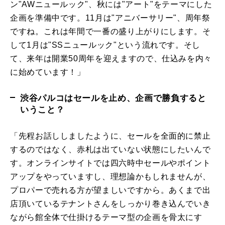
ン"AWニュールック"、秋には"アート"をテーマにした
企画を準備中です。11月は"アニバーサリー"、周年祭
ですね。これは年間で一番の盛り上がりにします。そ
して1月は"SSニュールック"という流れです。そし
て、来年は開業50周年を迎えますので、仕込みを内々
に始めています！」
渋谷パルコはセールを止め、企画で勝負すると
いうこと？
「先程お話ししましたように、セールを全面的に禁止
するのではなく、赤札は出ていない状態にしたいんで
す。オンラインサイトでは四六時中セールやポイント
アップをやっていますし、理想論かもしれませんが、
プロパーで売れる方が望ましいですから。あくまで出
店頂いているテナントさんをしっかり巻き込んでいき
ながら館全体で仕掛けるテーマ型の企画を骨太にす