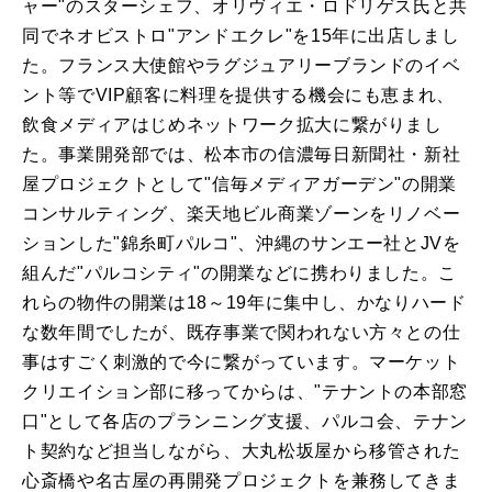
ャー"のスターシェフ、オリヴィエ・ロドリゲス氏と共
同でネオビストロ"アンドエクレ"を15年に出店しまし
た。フランス大使館やラグジュアリーブランドのイベ
ント等でVIP顧客に料理を提供する機会にも恵まれ、
飲食メディアはじめネットワーク拡大に繋がりまし
た。事業開発部では、松本市の信濃毎日新聞社・新社
屋プロジェクトとして"信毎メディアガーデン"の開業
コンサルティング、楽天地ビル商業ゾーンをリノベー
ションした"錦糸町パルコ"、沖縄のサンエー社とJVを
組んだ"パルコシティ"の開業などに携わりました。こ
れらの物件の開業は18～19年に集中し、かなりハード
な数年間でしたが、既存事業で関われない方々との仕
事はすごく刺激的で今に繋がっています。マーケット
クリエイション部に移ってからは、"テナントの本部窓
口"として各店のプランニング支援、パルコ会、テナン
ト契約など担当しながら、大丸松坂屋から移管された
心斎橋や名古屋の再開発プロジェクトを兼務してきま