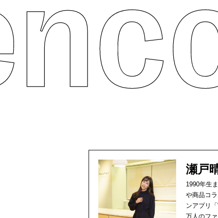
瀬戸
1990年
や商品コラ
ンアプリ「
万人のファ