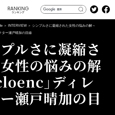
RANKING
ランキング
search
de
INTERVIEW
シンプルさに凝縮された女性の悩みの解～
ィレクター瀬戸晴加の目線
ンプルさに凝縮さ
た女性の悩みの解
cloenc」ディレ
ター瀬戸晴加の目