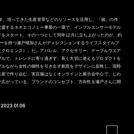
1年、培ってきた生産背景などのリソースを活用し、「個」の作
支援するネオエコノミー事業の一環で、インフルエンサーモデル
ドをスタート。その一つとして同年12月に立ち上がったのが、約
ワーを持つ瀬戸晴加さんがディレクションするライフスタイルブ
nc（クロエンス）」だ。アパレル、アクセサリー、テーブルウエア
プルで、トレンドに寄り過ぎず、長く大切に使えるプロダクトを
プルながら女性の個性を引き出す創意をデザインに反映し、現時
生産で作り込む。実店舗はなくオンラインと展示会中心で、じわ
が広がっている。ブランドのコンセプト、方向性を瀬戸さんに聞
2023.01.06