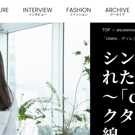
URE
INTERVIEW
FASHION
ARCHIVE
インタビュー
ファッション
アーカイブ
TOP
encoremo
「cloenc」デ
シ
れ
～「
ク
線