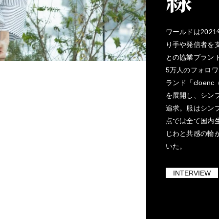
ワールドは202
り手や発信者を
との協業ブラン
5万人のフォロ
ランド「cloe
を展開し、シン
追求。服はシン
点では全て国内
じわと共感の輪
いた。
INTERVIEW