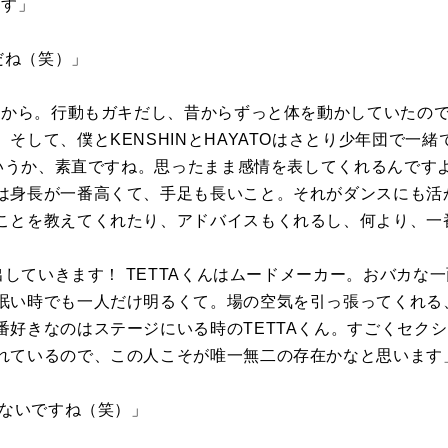
ます」
だね（笑）」
子だから。行動もガキだし、昔からずっと体を動かしていたの
そして、僕とKENSHINとHAYATOはさとり少年団で一
細というか、素直ですね。思ったまま感情を表してくれるんです
は身長が一番高くて、手足も長いこと。それがダンスにも活
ことを教えてくれたり、アドバイスもくれるし、何より、一
に出していきます！ TETTAくんはムードメーカー。おバカ
眠い時でも一人だけ明るくて。場の空気を引っ張ってくれる
番好きなのはステージにいる時のTETTAくん。すごくセク
れているので、この人こそが唯一無二の存在かなと思います
けないですね（笑）」