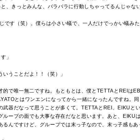
ないと、きっとみんな、バラバラに行動しちゃってるんじゃな
な感じです（笑）。僕らは小さい蟻で、一人だけでっかい蟻み
？
ます」
ういうことだよ！！（笑）」
天才的で唯一無二ですね。もともとは、僕とTETTAとREIはE
N、HAYATOとはワンエンになってから一緒になったんですね
武器だなって思うことが多くて。TETTAとREI、EIKUと
グループの面でも大事な存在だなと思います。あと、EIKU
あるんですけど、グループでは末っ子なので、末っ子感もあ