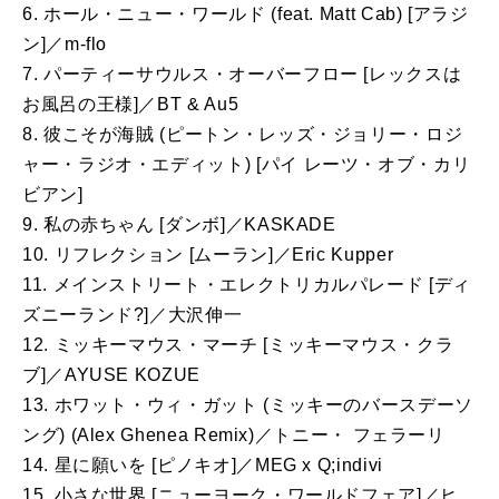
6. ホール・ニュー・ワールド (feat. Matt Cab) [アラジ
ン]／m-flo
7. パーティーサウルス・オーバーフロー [レックスは
お風呂の王様]／BT & Au5
8. 彼こそが海賊 (ピートン・レッズ・ジョリー・ロジ
ャー・ラジオ・エディット) [パイ レーツ・オブ・カリ
ビアン]
9. 私の赤ちゃん [ダンボ]／KASKADE
10. リフレクション [ムーラン]／Eric Kupper
11. メインストリート・エレクトリカルパレード [ディ
ズニーランド?]／大沢伸一
12. ミッキーマウス・マーチ [ミッキーマウス・クラ
ブ]／AYUSE KOZUE
13. ホワット・ウィ・ガット (ミッキーのバースデーソ
ング) (Alex Ghenea Remix)／トニー・ フェラーリ
14. 星に願いを [ピノキオ]／MEG x Q;indivi
15. 小さな世界 [ニューヨーク・ワールドフェア]／ヒ