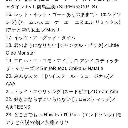
ャダイン feat. 前島亜美 (SUPER☆GiRLS)
16. レット・イット・ゴー～ありのままで～ (エンドソ
ング) (ネームレス エーケーエー エヌエル リミックス)
[アナと雪の女王]／May J.
17. イッツ・ア・グッド・タイム
18. 君のようになりたい [ジャングル・ブック]／Little
Glee Monster
19. アロハ・エ・コモ・マイ [リロ アンド スティッチ
ザ・シリーズ]／SmileR feat. Chika & Natalie
20. みんなスター! [ハイスクール・ミュージカル]／
AAA
21. トライ・エヴリシング [ズートピア]／Dream Ami
22. 好きにならずにいられない [リロ&スティッチ]／
A★TEENS
23. どこまでも ～How Far I'll Go～ (エンドソング) [モ
アナと伝説の海]／加藤ミリヤ