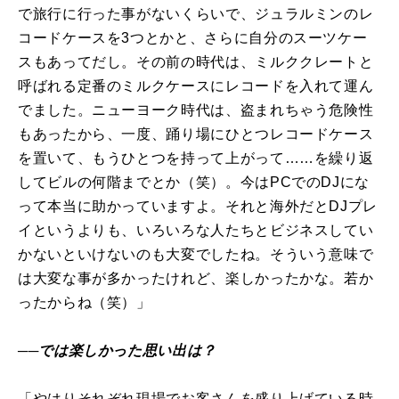
で旅行に行った事がないくらいで、ジュラルミンのレ
コードケースを3つとかと、さらに自分のスーツケー
スもあってだし。その前の時代は、ミルククレートと
呼ばれる定番のミルクケースにレコードを入れて運ん
でました。ニューヨーク時代は、盗まれちゃう危険性
もあったから、一度、踊り場にひとつレコードケース
を置いて、もうひとつを持って上がって……を繰り返
してビルの何階までとか（笑）。今はPCでのDJにな
って本当に助かっていますよ。それと海外だとDJプレ
イというよりも、いろいろな人たちとビジネスしてい
かないといけないのも大変でしたね。そういう意味で
は大変な事が多かったけれど、楽しかったかな。若か
ったからね（笑）」
──では楽しかった思い出は？
「やはりそれぞれ現場でお客さんを盛り上げている時