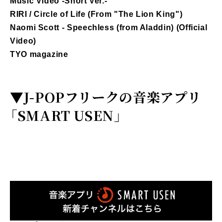
Music Video -Short Ver.-
RIRI / Circle of Life (From "The Lion King")
Naomi Scott - Speechless (from Aladdin) (Official
Video)
TYO magazine
▼
J-POPフリークの音楽アプリ
「SMART USEN」