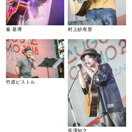
秦 基博
村上紗有里
竹原ピストル
長澤知之