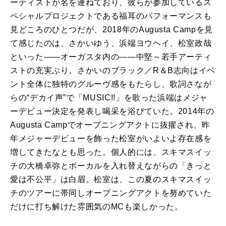
ーティストが名を連ねており、彼らが参加しているス
ペシャルプロジェクトである福耳のパフォーマンスも
見どころのひとつだが、2018年のAugusta Campを見
て感じたのは、さかいゆう、浜端ヨウヘイ、松室政哉
といった――オーガスタ内の――中堅～若手アーティ
ストの充実ぶり。さかいのブラック／R＆B志向はイベ
ント全体に独特のグルーヴ感をもたらし、歌詞さなが
らの“デカイ声”で「MUSIC!!」を歌った浜端はメジャ
ーデビュー決定を発表し喝采を浴びていた。2014年の
Augusta Campでオープニングアクトに抜擢され、昨
年メジャーデビューを飾った松室がいよいよ存在感を
増してきたなとも思った。個人的には、スキマスイッ
チの大橋卓弥とボーカルを入れ替えながらの「きっと
愛は不公平」は白眉。松室は、この夏のスキマスイッ
チのツアーに帯同しオープニングアクトを努めていた
だけに打ち解けた雰囲気のMCも楽しかった。