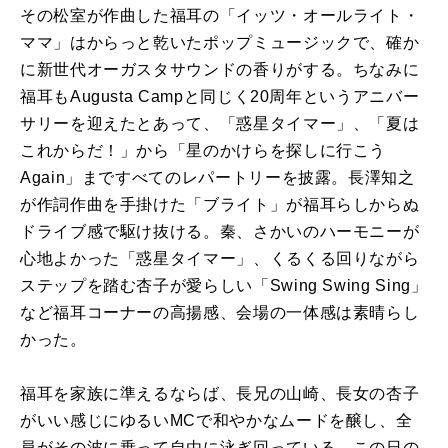
その松室が作曲した福耳の「イッツ・オールライト・
ママ」はからっと乾いたポップミュージックで、確か
に新世代オーガスタサウンドの香りがする。ちなみに
福耳もAugusta Campと同じく20周年というアニバー
サリーを迎えたとあって、「惑星タイマー」、「夏は
これからだ！」から「星のかけらを探しに行こう
Again」まですべてのレパートリーを披露。長澤知之
が作詞作曲を手掛けた「ブライト」が福耳らしからぬ
ドライブ感で駆け抜ける。秦、さかいのハーモニーが
心地よかった「惑星タイマー」、くるくる回りながら
ステップを踏む杏子が愛らしい「Swing Swing Sing」
など福耳コーナーの高揚感、会場の一体感は素晴らし
かった。
福耳を家族に準えるならば、長兄の山崎、長女の杏子
がいい感じにゆるいMCで和やかなムードを醸し、全
員がその波に乗って自由に泳ぎ回っている。この日の