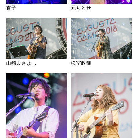
杏子
元ちとせ
山崎まさよし
松室政哉