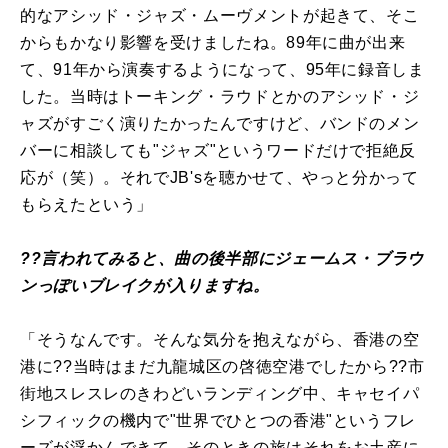
的なアシッド・ジャズ・ムーヴメントが起きて、そこ
からもかなり影響を受けましたね。89年に曲が出来
て、91年から演奏するようになって、95年に録音しま
した。当時はトーキング・ラウドとかのアシッド・ジ
ャズがすごく演りたかったんですけど、バンドのメン
バーに相談しても"ジャズ"というワードだけで拒絶反
応が（笑）。それでJB'sを聴かせて、やっと分かって
もらえたという」
??言われてみると、曲の後半部にジェームス・ブラウ
ンっぽいブレイクが入りますね。
「そうなんです。そんな気分を抱えながら、香港の空
港に??当時はまだ九龍城区の啓徳空港でしたから??市
街地スレスレのきわどいランディング中、キャセイパ
シフィックの機内で"世界でひとつの香港"というフレ
ーズが浮かんできて、そのときの旅はそれをお土産に